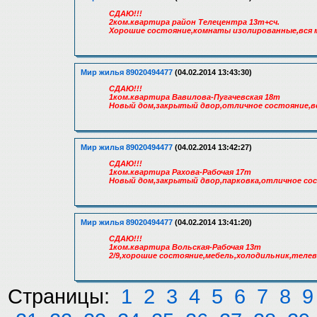
СДАЮ!!!
2ком.квартира район Телецентра 13т+сч.
Хорошие состояние,комнаты изолированные,вся м
Мир жилья 89020494477
(04.02.2014 13:43:30)
СДАЮ!!!
1ком.квартира Вавилова-Пугачевская 18т
Новый дом,закрытый двор,отличное состояние,вс
Мир жилья 89020494477
(04.02.2014 13:42:27)
СДАЮ!!!
1ком.квартира Рахова-Рабочая 17т
Новый дом,закрытый двор,парковка,отличное сост
Мир жилья 89020494477
(04.02.2014 13:41:20)
СДАЮ!!!
1ком.квартира Вольская-Рабочая 13т
2/9,хорошие состояние,мебель,холодильник,теле
Страницы:
1
2
3
4
5
6
7
8
9