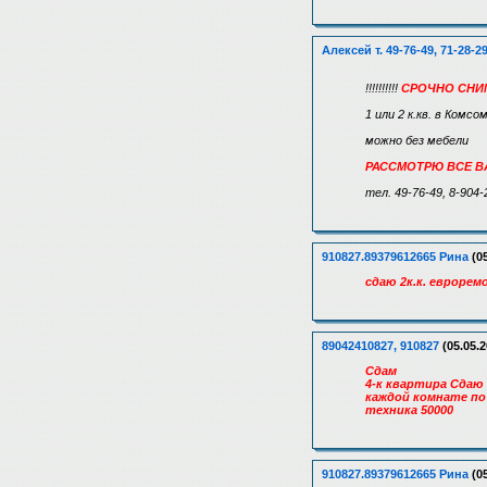
Алексей т. 49-76-49, 71-28-2
!!!!!!!!!!
СРОЧНО СНИ
1 или 2 к.кв. в Комсо
можно без мебели
РАССМОТРЮ ВСЕ 
тел. 49-76-49, 8-904-
910827.89379612665 Рина
(05
сдаю 2к.к. еврорем
89042410827, 910827
(05.05.2
Сдам
4-к квартира Сдаю
каждой комнате по
техника 50000
910827.89379612665 Рина
(05