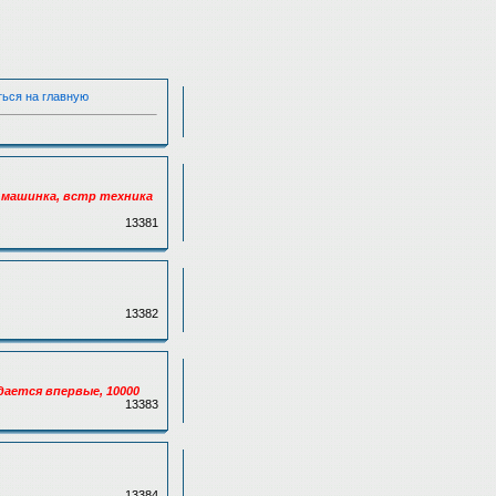
ться на главную
ая машинка, встр техника
13381
13382
дается впервые, 10000
13383
13384