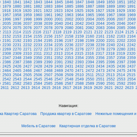
9
1840
1841
1842
1843
1844
1845
1846
1847
1848
1849
1850
1851
1852
8
1879
1880
1881
1882
1883
1884
1885
1886
1887
1888
1889
1890
1891
7
1918
1919
1920
1921
1922
1923
1924
1925
1926
1927
1928
1929
1930
6
1957
1958
1959
1960
1961
1962
1963
1964
1965
1966
1967
1968
1969
5
1996
1997
1998
1999
2000
2001
2002
2003
2004
2005
2006
2007
2008
4
2035
2036
2037
2038
2039
2040
2041
2042
2043
2044
2045
2046
2047
3
2074
2075
2076
2077
2078
2079
2080
2081
2082
2083
2084
2085
2086
2
2113
2114
2115
2116
2117
2118
2119
2120
2121
2122
2123
2124
2125
1
2152
2153
2154
2155
2156
2157
2158
2159
2160
2161
2162
2163
2164
0
2191
2192
2193
2194
2195
2196
2197
2198
2199
2200
2201
2202
2203
9
2230
2231
2232
2233
2234
2235
2236
2237
2238
2239
2240
2241
2242
8
2269
2270
2271
2272
2273
2274
2275
2276
2277
2278
2279
2280
2281
7
2308
2309
2310
2311
2312
2313
2314
2315
2316
2317
2318
2319
2320
6
2347
2348
2349
2350
2351
2352
2353
2354
2355
2356
2357
2358
2359
5
2386
2387
2388
2389
2390
2391
2392
2393
2394
2395
2396
2397
2398
4
2425
2426
2427
2428
2429
2430
2431
2432
2433
2434
2435
2436
2437
3
2464
2465
2466
2467
2468
2469
2470
2471
2472
2473
2474
2475
2476
2
2503
2504
2505
2506
2507
2508
2509
2510
2511
2512
2513
2514
2515
1
2542
2543
2544
2545
2546
2547
2548
2549
2550
2551
2552
2553
2554
0
2581
2582
2583
2584
2585
2586
2587
2588
2589
2590
2591
2592
2593
2611
2612
2613
2614
2615
2616
2617
2618
2619
2620
2621
2622
2623
Навигация:
ка Квартир Саратова
Продажа квартир в Саратове
Нежилые помещения и
Мебель в Саратове
Квартирная отделка в Саратове