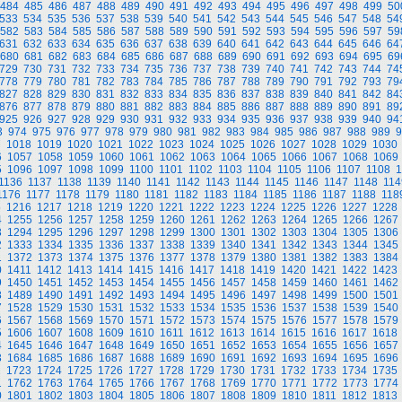
484
485
486
487
488
489
490
491
492
493
494
495
496
497
498
499
50
533
534
535
536
537
538
539
540
541
542
543
544
545
546
547
548
54
582
583
584
585
586
587
588
589
590
591
592
593
594
595
596
597
59
631
632
633
634
635
636
637
638
639
640
641
642
643
644
645
646
64
680
681
682
683
684
685
686
687
688
689
690
691
692
693
694
695
69
729
730
731
732
733
734
735
736
737
738
739
740
741
742
743
744
74
778
779
780
781
782
783
784
785
786
787
788
789
790
791
792
793
79
827
828
829
830
831
832
833
834
835
836
837
838
839
840
841
842
84
876
877
878
879
880
881
882
883
884
885
886
887
888
889
890
891
89
925
926
927
928
929
930
931
932
933
934
935
936
937
938
939
940
94
3
974
975
976
977
978
979
980
981
982
983
984
985
986
987
988
989
9
7
1018
1019
1020
1021
1022
1023
1024
1025
1026
1027
1028
1029
1030
6
1057
1058
1059
1060
1061
1062
1063
1064
1065
1066
1067
1068
1069
5
1096
1097
1098
1099
1100
1101
1102
1103
1104
1105
1106
1107
1108
1
1136
1137
1138
1139
1140
1141
1142
1143
1144
1145
1146
1147
1148
114
1176
1177
1178
1179
1180
1181
1182
1183
1184
1185
1186
1187
1188
118
5
1216
1217
1218
1219
1220
1221
1222
1223
1224
1225
1226
1227
1228
4
1255
1256
1257
1258
1259
1260
1261
1262
1263
1264
1265
1266
1267
3
1294
1295
1296
1297
1298
1299
1300
1301
1302
1303
1304
1305
1306
2
1333
1334
1335
1336
1337
1338
1339
1340
1341
1342
1343
1344
1345
1
1372
1373
1374
1375
1376
1377
1378
1379
1380
1381
1382
1383
1384
0
1411
1412
1413
1414
1415
1416
1417
1418
1419
1420
1421
1422
1423
9
1450
1451
1452
1453
1454
1455
1456
1457
1458
1459
1460
1461
1462
8
1489
1490
1491
1492
1493
1494
1495
1496
1497
1498
1499
1500
1501
7
1528
1529
1530
1531
1532
1533
1534
1535
1536
1537
1538
1539
1540
6
1567
1568
1569
1570
1571
1572
1573
1574
1575
1576
1577
1578
1579
5
1606
1607
1608
1609
1610
1611
1612
1613
1614
1615
1616
1617
1618
4
1645
1646
1647
1648
1649
1650
1651
1652
1653
1654
1655
1656
1657
3
1684
1685
1686
1687
1688
1689
1690
1691
1692
1693
1694
1695
1696
2
1723
1724
1725
1726
1727
1728
1729
1730
1731
1732
1733
1734
1735
1
1762
1763
1764
1765
1766
1767
1768
1769
1770
1771
1772
1773
1774
0
1801
1802
1803
1804
1805
1806
1807
1808
1809
1810
1811
1812
1813