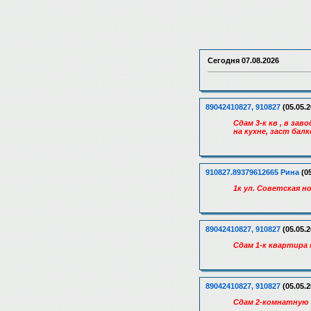
Сегодня
07.08.2026
89042410827, 910827
(05.05.2
Сдам 3-к кв , в зав
на кухне, заст бал
910827.89379612665 Рина
(05
1к ул. Советская н
89042410827, 910827
(05.05.2
Сдам 1-к квартира 
89042410827, 910827
(05.05.2
Сдам 2-комнатную 