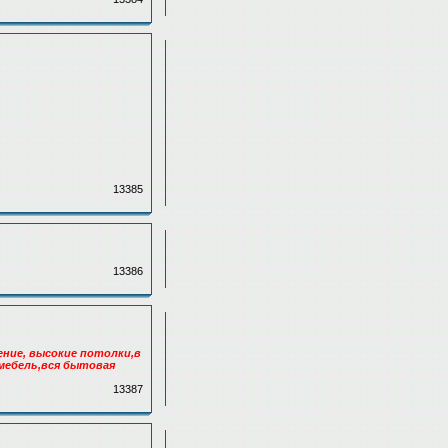
13385
13386
ение, высокие потолки,в
 мебель,вся бытовая
13387