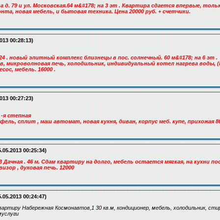
ва д. 79 и ул. Московская.64 м&#178; на 3 эт . Квартира сдается впервые, тол
та, новая мебель, и бытовая техника. Цена 20000 руб. + счетчики.
013 00:28:13)
.24 . новый элитный комплекс близнецы в пос. солнечный. 60 м&#178; на 6 эт .
в, микроволновая печь, холодильник, индивидуальный котел нагрева воды, 
сос, мебель. 16000 .
013 00:27:23)
 -я степная
афель, сплит , маш автомат, новая кухня, диван, корпус меб. купе, прихожая 
.05.2013 00:25:34)
 Дачная . 46 м. Сдам квартиру на долго, мебель остается мягкая, на кухни пос
изор , духовая печь. 12000
.05.2013 00:24:47)
артиру Набережная Космонавтов,1 30 кв.м, кондиционер, мебель, холодильник, сти
муслуги