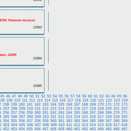
ЕБЕЛИ. Ремонт только
13393
ро. 12000
13394
13395
45
46
47
48
49
50
51
52
53
54
55
56
57
58
59
60
61
62
63
64
65
66
108
109
110
111
112
113
114
115
116
117
118
119
120
121
122
123
124
7
158
159
160
161
162
163
164
165
166
167
168
169
170
171
172
173
6
207
208
209
210
211
212
213
214
215
216
217
218
219
220
221
222
5
256
257
258
259
260
261
262
263
264
265
266
267
268
269
270
271
4
305
306
307
308
309
310
311
312
313
314
315
316
317
318
319
320
3
354
355
356
357
358
359
360
361
362
363
364
365
366
367
368
369
2
403
404
405
406
407
408
409
410
411
412
413
414
415
416
417
418
1
452
453
454
455
456
457
458
459
460
461
462
463
464
465
466
467