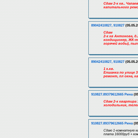
Сдам 2-к кв.. Чапае
капитального ремон
89042410827, 910827
(05.05.2
Сдам
2-к кв Антонова, д
кондиционер, ЖК-т
горячей воды), пыле
89042410827, 910827
(05.05.2
1 к.кв.
Елшанка по улице 3
ремонт, пл окна, к
910827.89379612665 Рина
(05
Сдам 2-к квартира 3
холодильник, телев
910827.89379612665 Рина
(05
Сдаю 1-комнатную кв
плата 16000руб + ко