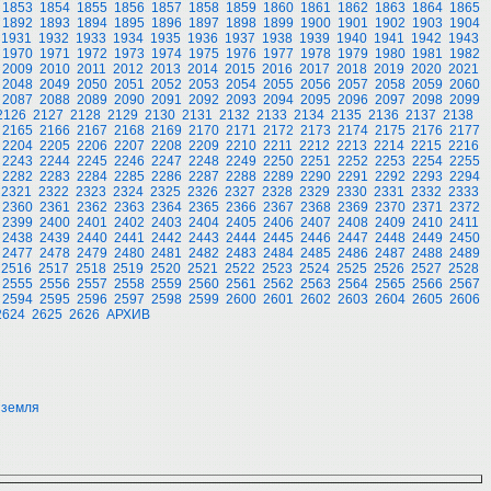
1853
1854
1855
1856
1857
1858
1859
1860
1861
1862
1863
1864
1865
1892
1893
1894
1895
1896
1897
1898
1899
1900
1901
1902
1903
1904
1931
1932
1933
1934
1935
1936
1937
1938
1939
1940
1941
1942
1943
1970
1971
1972
1973
1974
1975
1976
1977
1978
1979
1980
1981
1982
2009
2010
2011
2012
2013
2014
2015
2016
2017
2018
2019
2020
2021
2048
2049
2050
2051
2052
2053
2054
2055
2056
2057
2058
2059
2060
2087
2088
2089
2090
2091
2092
2093
2094
2095
2096
2097
2098
2099
2126
2127
2128
2129
2130
2131
2132
2133
2134
2135
2136
2137
2138
2165
2166
2167
2168
2169
2170
2171
2172
2173
2174
2175
2176
2177
2204
2205
2206
2207
2208
2209
2210
2211
2212
2213
2214
2215
2216
2243
2244
2245
2246
2247
2248
2249
2250
2251
2252
2253
2254
2255
2282
2283
2284
2285
2286
2287
2288
2289
2290
2291
2292
2293
2294
2321
2322
2323
2324
2325
2326
2327
2328
2329
2330
2331
2332
2333
2360
2361
2362
2363
2364
2365
2366
2367
2368
2369
2370
2371
2372
2399
2400
2401
2402
2403
2404
2405
2406
2407
2408
2409
2410
2411
2438
2439
2440
2441
2442
2443
2444
2445
2446
2447
2448
2449
2450
2477
2478
2479
2480
2481
2482
2483
2484
2485
2486
2487
2488
2489
2516
2517
2518
2519
2520
2521
2522
2523
2524
2525
2526
2527
2528
2555
2556
2557
2558
2559
2560
2561
2562
2563
2564
2565
2566
2567
2594
2595
2596
2597
2598
2599
2600
2601
2602
2603
2604
2605
2606
2624
2625
2626
АРХИВ
 земля