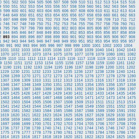
0
501
502
503
504
505
506
507
508
509
510
511
512
513
514
515
516
9
550
551
552
553
554
555
556
557
558
559
560
561
562
563
564
565
8
599
600
601
602
603
604
605
606
607
608
609
610
611
612
613
614
7
648
649
650
651
652
653
654
655
656
657
658
659
660
661
662
663
6
697
698
699
700
701
702
703
704
705
706
707
708
709
710
711
712
5
746
747
748
749
750
751
752
753
754
755
756
757
758
759
760
761
4
795
796
797
798
799
800
801
802
803
804
805
806
807
808
809
810
3
844
845
846
847
848
849
850
851
852
853
854
855
856
857
858
859
2
893
894
895
896
897
898
899
900
901
902
903
904
905
906
907
908
1
942
943
944
945
946
947
948
949
950
951
952
953
954
955
956
957
90
991
992
993
994
995
996
997
998
999
1000
1001
1002
1003
1004
1031
1032
1033
1034
1035
1036
1037
1038
1039
1040
1041
1042
1043
1070
1071
1072
1073
1074
1075
1076
1077
1078
1079
1080
1081
1082
109
1110
1111
1112
1113
1114
1115
1116
1117
1118
1119
1120
1121
1122
9
1150
1151
1152
1153
1154
1155
1156
1157
1158
1159
1160
1161
1162
9
1190
1191
1192
1193
1194
1195
1196
1197
1198
1199
1200
1201
1202
1229
1230
1231
1232
1233
1234
1235
1236
1237
1238
1239
1240
1241
1268
1269
1270
1271
1272
1273
1274
1275
1276
1277
1278
1279
1280
1307
1308
1309
1310
1311
1312
1313
1314
1315
1316
1317
1318
1319
1346
1347
1348
1349
1350
1351
1352
1353
1354
1355
1356
1357
1358
1385
1386
1387
1388
1389
1390
1391
1392
1393
1394
1395
1396
1397
1424
1425
1426
1427
1428
1429
1430
1431
1432
1433
1434
1435
1436
1463
1464
1465
1466
1467
1468
1469
1470
1471
1472
1473
1474
1475
1502
1503
1504
1505
1506
1507
1508
1509
1510
1511
1512
1513
1514
1541
1542
1543
1544
1545
1546
1547
1548
1549
1550
1551
1552
1553
1580
1581
1582
1583
1584
1585
1586
1587
1588
1589
1590
1591
1592
1619
1620
1621
1622
1623
1624
1625
1626
1627
1628
1629
1630
1631
1658
1659
1660
1661
1662
1663
1664
1665
1666
1667
1668
1669
1670
1697
1698
1699
1700
1701
1702
1703
1704
1705
1706
1707
1708
1709
1736
1737
1738
1739
1740
1741
1742
1743
1744
1745
1746
1747
1748
1775
1776
1777
1778
1779
1780
1781
1782
1783
1784
1785
1786
1787
1814
1815
1816
1817
1818
1819
1820
1821
1822
1823
1824
1825
1826