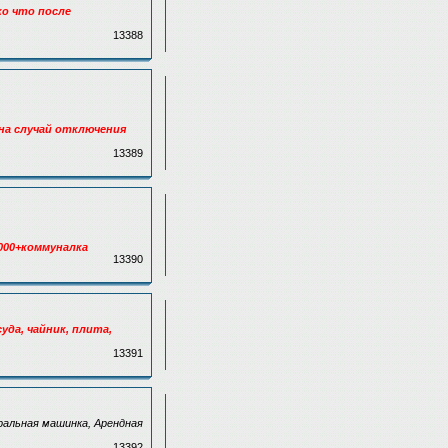
ько что после
13388
(на случай отключения
13389
8000+коммуналка
13390
уда, чайник, плита,
13391
ральная машинка, Арендная
13392