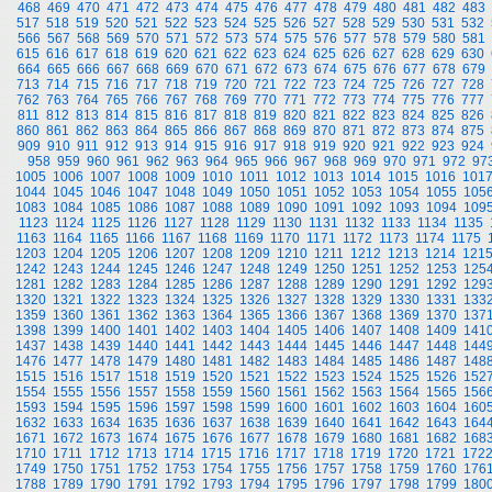
468
469
470
471
472
473
474
475
476
477
478
479
480
481
482
483
517
518
519
520
521
522
523
524
525
526
527
528
529
530
531
532
566
567
568
569
570
571
572
573
574
575
576
577
578
579
580
581
615
616
617
618
619
620
621
622
623
624
625
626
627
628
629
630
664
665
666
667
668
669
670
671
672
673
674
675
676
677
678
679
713
714
715
716
717
718
719
720
721
722
723
724
725
726
727
728
762
763
764
765
766
767
768
769
770
771
772
773
774
775
776
777
811
812
813
814
815
816
817
818
819
820
821
822
823
824
825
826
860
861
862
863
864
865
866
867
868
869
870
871
872
873
874
875
909
910
911
912
913
914
915
916
917
918
919
920
921
922
923
924
958
959
960
961
962
963
964
965
966
967
968
969
970
971
972
97
1005
1006
1007
1008
1009
1010
1011
1012
1013
1014
1015
1016
101
1044
1045
1046
1047
1048
1049
1050
1051
1052
1053
1054
1055
105
1083
1084
1085
1086
1087
1088
1089
1090
1091
1092
1093
1094
109
1123
1124
1125
1126
1127
1128
1129
1130
1131
1132
1133
1134
1135
1163
1164
1165
1166
1167
1168
1169
1170
1171
1172
1173
1174
1175
1203
1204
1205
1206
1207
1208
1209
1210
1211
1212
1213
1214
121
1242
1243
1244
1245
1246
1247
1248
1249
1250
1251
1252
1253
125
1281
1282
1283
1284
1285
1286
1287
1288
1289
1290
1291
1292
129
1320
1321
1322
1323
1324
1325
1326
1327
1328
1329
1330
1331
133
1359
1360
1361
1362
1363
1364
1365
1366
1367
1368
1369
1370
137
1398
1399
1400
1401
1402
1403
1404
1405
1406
1407
1408
1409
141
1437
1438
1439
1440
1441
1442
1443
1444
1445
1446
1447
1448
144
1476
1477
1478
1479
1480
1481
1482
1483
1484
1485
1486
1487
148
1515
1516
1517
1518
1519
1520
1521
1522
1523
1524
1525
1526
152
1554
1555
1556
1557
1558
1559
1560
1561
1562
1563
1564
1565
156
1593
1594
1595
1596
1597
1598
1599
1600
1601
1602
1603
1604
160
1632
1633
1634
1635
1636
1637
1638
1639
1640
1641
1642
1643
164
1671
1672
1673
1674
1675
1676
1677
1678
1679
1680
1681
1682
168
1710
1711
1712
1713
1714
1715
1716
1717
1718
1719
1720
1721
172
1749
1750
1751
1752
1753
1754
1755
1756
1757
1758
1759
1760
176
1788
1789
1790
1791
1792
1793
1794
1795
1796
1797
1798
1799
180