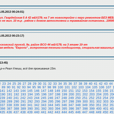
.05.2013 00:24:01)
ул. Гвардейская 5 А 42 м&#178; на 7 эт новостройке с евро ремонтом БЕЗ М
о не жил. 10 т.р . рядом с домом автостоянка и трамвайная остановка. .10000
.05.2013 00:23:17)
осковский проезд, 9а. район ВСО 44 м&#178; на 3 этаже 10-эт
я мебель "Европа" , встроенная техника кондиционер, стиральная машина,ев
13:45)
р,р-н Реал-Улеши, всё для проживания 15т.
2
23
24
25
26
27
28
29
30
31
32
33
34
35
36
37
38
39
40
41
42
43
44
8
89
90
91
92
93
94
95
96
97
98
99
100
101
102
103
104
105
106
107
141
142
143
144
145
146
147
148
149
150
151
152
153
154
155
156
15
190
191
192
193
194
195
196
197
198
199
200
201
202
203
204
205
20
239
240
241
242
243
244
245
246
247
248
249
250
251
252
253
254
25
288
289
290
291
292
293
294
295
296
297
298
299
300
301
302
303
30
337
338
339
340
341
342
343
344
345
346
347
348
349
350
351
352
35
386
387
388
389
390
391
392
393
394
395
396
397
398
399
400
401
40
435
436
437
438
439
440
441
442
443
444
445
446
447
448
449
450
45