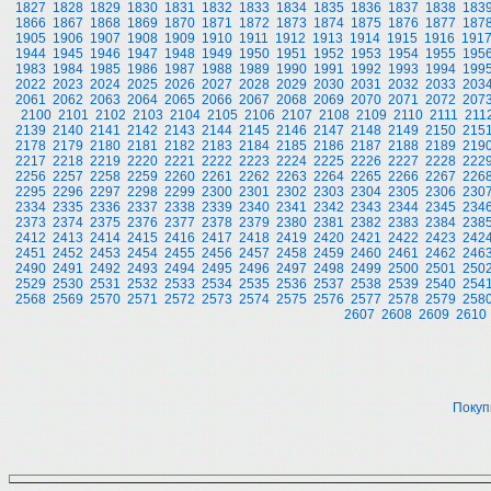
1827
1828
1829
1830
1831
1832
1833
1834
1835
1836
1837
1838
183
1866
1867
1868
1869
1870
1871
1872
1873
1874
1875
1876
1877
187
1905
1906
1907
1908
1909
1910
1911
1912
1913
1914
1915
1916
191
1944
1945
1946
1947
1948
1949
1950
1951
1952
1953
1954
1955
195
1983
1984
1985
1986
1987
1988
1989
1990
1991
1992
1993
1994
199
2022
2023
2024
2025
2026
2027
2028
2029
2030
2031
2032
2033
203
2061
2062
2063
2064
2065
2066
2067
2068
2069
2070
2071
2072
207
2100
2101
2102
2103
2104
2105
2106
2107
2108
2109
2110
2111
211
2139
2140
2141
2142
2143
2144
2145
2146
2147
2148
2149
2150
215
2178
2179
2180
2181
2182
2183
2184
2185
2186
2187
2188
2189
219
2217
2218
2219
2220
2221
2222
2223
2224
2225
2226
2227
2228
222
2256
2257
2258
2259
2260
2261
2262
2263
2264
2265
2266
2267
226
2295
2296
2297
2298
2299
2300
2301
2302
2303
2304
2305
2306
230
2334
2335
2336
2337
2338
2339
2340
2341
2342
2343
2344
2345
234
2373
2374
2375
2376
2377
2378
2379
2380
2381
2382
2383
2384
238
2412
2413
2414
2415
2416
2417
2418
2419
2420
2421
2422
2423
242
2451
2452
2453
2454
2455
2456
2457
2458
2459
2460
2461
2462
246
2490
2491
2492
2493
2494
2495
2496
2497
2498
2499
2500
2501
250
2529
2530
2531
2532
2533
2534
2535
2536
2537
2538
2539
2540
254
2568
2569
2570
2571
2572
2573
2574
2575
2576
2577
2578
2579
258
2607
2608
2609
2610
Покуп