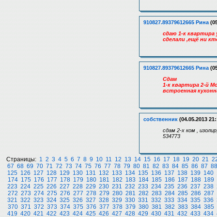
910827.89379612665 Рина
(05
сдаю 1-к квартира 
сделали ,ещё ни кт
910827.89379612665 Рина
(05
Сдам
1-к квартира 2-й М
встроенная кухонна
собственник
(04.05.2013 21:
сдам 2-х ком , изоли
534773
Страницы:
1
2
3
4
5
6
7
8
9
10
11
12
13
14
15
16
17
18
19
20
21
2
67
68
69
70
71
72
73
74
75
76
77
78
79
80
81
82
83
84
85
86
87
8
125
126
127
128
129
130
131
132
133
134
135
136
137
138
139
140
174
175
176
177
178
179
180
181
182
183
184
185
186
187
188
189
223
224
225
226
227
228
229
230
231
232
233
234
235
236
237
238
272
273
274
275
276
277
278
279
280
281
282
283
284
285
286
287
321
322
323
324
325
326
327
328
329
330
331
332
333
334
335
336
370
371
372
373
374
375
376
377
378
379
380
381
382
383
384
385
419
420
421
422
423
424
425
426
427
428
429
430
431
432
433
434