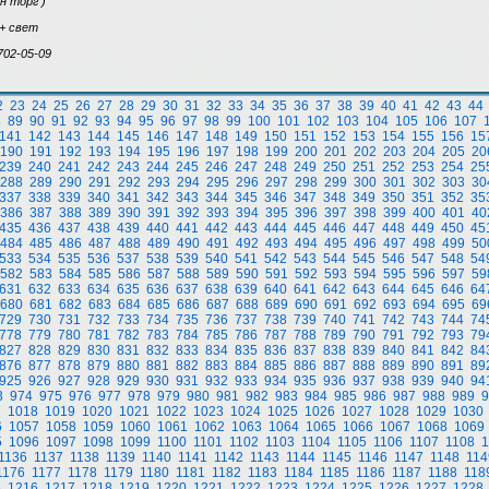
н торг )
 + свет
702-05-09
2
23
24
25
26
27
28
29
30
31
32
33
34
35
36
37
38
39
40
41
42
43
44
8
89
90
91
92
93
94
95
96
97
98
99
100
101
102
103
104
105
106
107
141
142
143
144
145
146
147
148
149
150
151
152
153
154
155
156
15
190
191
192
193
194
195
196
197
198
199
200
201
202
203
204
205
20
239
240
241
242
243
244
245
246
247
248
249
250
251
252
253
254
25
288
289
290
291
292
293
294
295
296
297
298
299
300
301
302
303
30
337
338
339
340
341
342
343
344
345
346
347
348
349
350
351
352
35
386
387
388
389
390
391
392
393
394
395
396
397
398
399
400
401
40
435
436
437
438
439
440
441
442
443
444
445
446
447
448
449
450
45
484
485
486
487
488
489
490
491
492
493
494
495
496
497
498
499
50
533
534
535
536
537
538
539
540
541
542
543
544
545
546
547
548
54
582
583
584
585
586
587
588
589
590
591
592
593
594
595
596
597
59
631
632
633
634
635
636
637
638
639
640
641
642
643
644
645
646
64
680
681
682
683
684
685
686
687
688
689
690
691
692
693
694
695
69
729
730
731
732
733
734
735
736
737
738
739
740
741
742
743
744
74
778
779
780
781
782
783
784
785
786
787
788
789
790
791
792
793
79
827
828
829
830
831
832
833
834
835
836
837
838
839
840
841
842
84
876
877
878
879
880
881
882
883
884
885
886
887
888
889
890
891
89
925
926
927
928
929
930
931
932
933
934
935
936
937
938
939
940
94
3
974
975
976
977
978
979
980
981
982
983
984
985
986
987
988
989
9
7
1018
1019
1020
1021
1022
1023
1024
1025
1026
1027
1028
1029
1030
6
1057
1058
1059
1060
1061
1062
1063
1064
1065
1066
1067
1068
1069
5
1096
1097
1098
1099
1100
1101
1102
1103
1104
1105
1106
1107
1108
1
1136
1137
1138
1139
1140
1141
1142
1143
1144
1145
1146
1147
1148
114
1176
1177
1178
1179
1180
1181
1182
1183
1184
1185
1186
1187
1188
118
5
1216
1217
1218
1219
1220
1221
1222
1223
1224
1225
1226
1227
1228