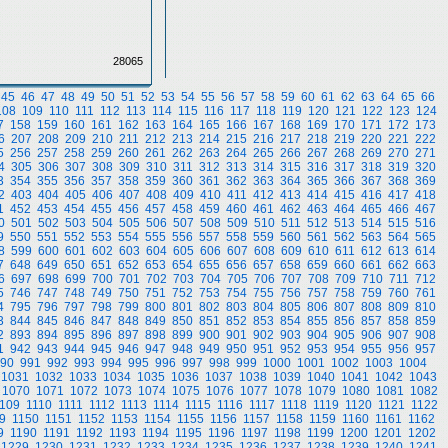
28065
45
46
47
48
49
50
51
52
53
54
55
56
57
58
59
60
61
62
63
64
65
66
108
109
110
111
112
113
114
115
116
117
118
119
120
121
122
123
124
7
158
159
160
161
162
163
164
165
166
167
168
169
170
171
172
173
6
207
208
209
210
211
212
213
214
215
216
217
218
219
220
221
222
5
256
257
258
259
260
261
262
263
264
265
266
267
268
269
270
271
4
305
306
307
308
309
310
311
312
313
314
315
316
317
318
319
320
3
354
355
356
357
358
359
360
361
362
363
364
365
366
367
368
369
2
403
404
405
406
407
408
409
410
411
412
413
414
415
416
417
418
1
452
453
454
455
456
457
458
459
460
461
462
463
464
465
466
467
0
501
502
503
504
505
506
507
508
509
510
511
512
513
514
515
516
9
550
551
552
553
554
555
556
557
558
559
560
561
562
563
564
565
8
599
600
601
602
603
604
605
606
607
608
609
610
611
612
613
614
7
648
649
650
651
652
653
654
655
656
657
658
659
660
661
662
663
6
697
698
699
700
701
702
703
704
705
706
707
708
709
710
711
712
5
746
747
748
749
750
751
752
753
754
755
756
757
758
759
760
761
4
795
796
797
798
799
800
801
802
803
804
805
806
807
808
809
810
3
844
845
846
847
848
849
850
851
852
853
854
855
856
857
858
859
2
893
894
895
896
897
898
899
900
901
902
903
904
905
906
907
908
1
942
943
944
945
946
947
948
949
950
951
952
953
954
955
956
957
90
991
992
993
994
995
996
997
998
999
1000
1001
1002
1003
1004
1031
1032
1033
1034
1035
1036
1037
1038
1039
1040
1041
1042
1043
1070
1071
1072
1073
1074
1075
1076
1077
1078
1079
1080
1081
1082
109
1110
1111
1112
1113
1114
1115
1116
1117
1118
1119
1120
1121
1122
9
1150
1151
1152
1153
1154
1155
1156
1157
1158
1159
1160
1161
1162
9
1190
1191
1192
1193
1194
1195
1196
1197
1198
1199
1200
1201
1202
1229
1230
1231
1232
1233
1234
1235
1236
1237
1238
1239
1240
1241