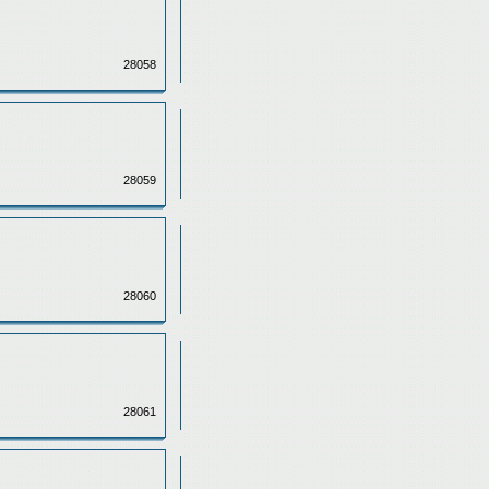
28058
28059
28060
28061