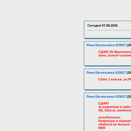
Сегодня
07.08.2026
Рина Евгеньевна 910827
(25
СДАЮ 1К.Фрунзенски
окна, сплит-систем
Рина Евгеньевна 910827
(25
Сдаю 1 ком.кв. ул
Рина Евгеньевна 910827
(25
СДАЮ
1к.квартира в рай
3/5, 31кв.м, имеет
холодильник.
Квартира в нормал
сдаётся на долгий 
9000