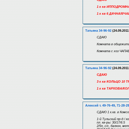
1 к кв ИППОДРОМНАЯ
1 к кв 6 ДАЧНАЯ/ЧА
Татьяна 34-96-92
(24.09.2011
СДАЮ
Комната в общежитии
Комната с хоз ЧАПАЕВ
Татьяна 34-96-92
(24.09.2011
СДАЮ
3 к кв КОЛЬЦО 10 Т
1 к кв ТАРХОВА/КОЛ
Алексей т. 49-76-49, 71-28-2
СДАЮ 1 к.кв. в Комс
1-й Тульский пр-д / к
пл. кв-ры: 30/17/6.5
2/5п, с/с, балкон, ме