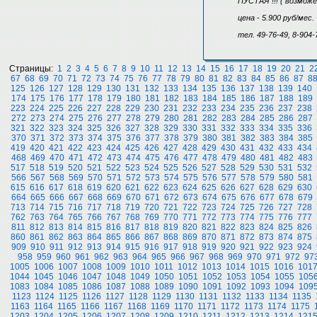
ПУСТАЯ !!! ( возможе
цена - 5.900 руб/мес.
тел. 49-76-49, 8-904-
Страницы:
1
2
3
4
5
6
7
8
9
10
11
12
13
14
15
16
17
18
19
20
21
2
67
68
69
70
71
72
73
74
75
76
77
78
79
80
81
82
83
84
85
86
87
8
125
126
127
128
129
130
131
132
133
134
135
136
137
138
139
140
174
175
176
177
178
179
180
181
182
183
184
185
186
187
188
189
223
224
225
226
227
228
229
230
231
232
233
234
235
236
237
238
272
273
274
275
276
277
278
279
280
281
282
283
284
285
286
287
321
322
323
324
325
326
327
328
329
330
331
332
333
334
335
336
370
371
372
373
374
375
376
377
378
379
380
381
382
383
384
385
419
420
421
422
423
424
425
426
427
428
429
430
431
432
433
434
468
469
470
471
472
473
474
475
476
477
478
479
480
481
482
483
517
518
519
520
521
522
523
524
525
526
527
528
529
530
531
532
566
567
568
569
570
571
572
573
574
575
576
577
578
579
580
581
615
616
617
618
619
620
621
622
623
624
625
626
627
628
629
630
664
665
666
667
668
669
670
671
672
673
674
675
676
677
678
679
713
714
715
716
717
718
719
720
721
722
723
724
725
726
727
728
762
763
764
765
766
767
768
769
770
771
772
773
774
775
776
777
811
812
813
814
815
816
817
818
819
820
821
822
823
824
825
826
860
861
862
863
864
865
866
867
868
869
870
871
872
873
874
875
909
910
911
912
913
914
915
916
917
918
919
920
921
922
923
924
958
959
960
961
962
963
964
965
966
967
968
969
970
971
972
97
1005
1006
1007
1008
1009
1010
1011
1012
1013
1014
1015
1016
101
1044
1045
1046
1047
1048
1049
1050
1051
1052
1053
1054
1055
105
1083
1084
1085
1086
1087
1088
1089
1090
1091
1092
1093
1094
109
1123
1124
1125
1126
1127
1128
1129
1130
1131
1132
1133
1134
1135
1163
1164
1165
1166
1167
1168
1169
1170
1171
1172
1173
1174
1175
1203
1204
1205
1206
1207
1208
1209
1210
1211
1212
1213
1214
121