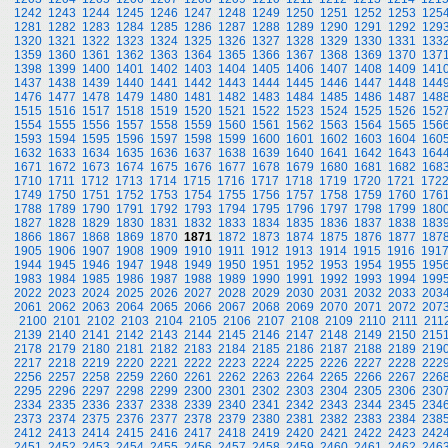
1242
1243
1244
1245
1246
1247
1248
1249
1250
1251
1252
1253
125
1281
1282
1283
1284
1285
1286
1287
1288
1289
1290
1291
1292
129
1320
1321
1322
1323
1324
1325
1326
1327
1328
1329
1330
1331
133
1359
1360
1361
1362
1363
1364
1365
1366
1367
1368
1369
1370
137
1398
1399
1400
1401
1402
1403
1404
1405
1406
1407
1408
1409
141
1437
1438
1439
1440
1441
1442
1443
1444
1445
1446
1447
1448
144
1476
1477
1478
1479
1480
1481
1482
1483
1484
1485
1486
1487
148
1515
1516
1517
1518
1519
1520
1521
1522
1523
1524
1525
1526
152
1554
1555
1556
1557
1558
1559
1560
1561
1562
1563
1564
1565
156
1593
1594
1595
1596
1597
1598
1599
1600
1601
1602
1603
1604
160
1632
1633
1634
1635
1636
1637
1638
1639
1640
1641
1642
1643
164
1671
1672
1673
1674
1675
1676
1677
1678
1679
1680
1681
1682
168
1710
1711
1712
1713
1714
1715
1716
1717
1718
1719
1720
1721
172
1749
1750
1751
1752
1753
1754
1755
1756
1757
1758
1759
1760
176
1788
1789
1790
1791
1792
1793
1794
1795
1796
1797
1798
1799
180
1827
1828
1829
1830
1831
1832
1833
1834
1835
1836
1837
1838
183
1866
1867
1868
1869
1870
1871
1872
1873
1874
1875
1876
1877
187
1905
1906
1907
1908
1909
1910
1911
1912
1913
1914
1915
1916
191
1944
1945
1946
1947
1948
1949
1950
1951
1952
1953
1954
1955
195
1983
1984
1985
1986
1987
1988
1989
1990
1991
1992
1993
1994
199
2022
2023
2024
2025
2026
2027
2028
2029
2030
2031
2032
2033
203
2061
2062
2063
2064
2065
2066
2067
2068
2069
2070
2071
2072
207
2100
2101
2102
2103
2104
2105
2106
2107
2108
2109
2110
2111
211
2139
2140
2141
2142
2143
2144
2145
2146
2147
2148
2149
2150
215
2178
2179
2180
2181
2182
2183
2184
2185
2186
2187
2188
2189
219
2217
2218
2219
2220
2221
2222
2223
2224
2225
2226
2227
2228
222
2256
2257
2258
2259
2260
2261
2262
2263
2264
2265
2266
2267
226
2295
2296
2297
2298
2299
2300
2301
2302
2303
2304
2305
2306
230
2334
2335
2336
2337
2338
2339
2340
2341
2342
2343
2344
2345
234
2373
2374
2375
2376
2377
2378
2379
2380
2381
2382
2383
2384
238
2412
2413
2414
2415
2416
2417
2418
2419
2420
2421
2422
2423
242
2451
2452
2453
2454
2455
2456
2457
2458
2459
2460
2461
2462
246