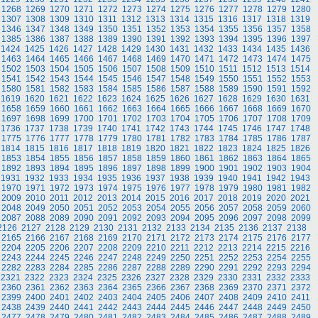
1268
1269
1270
1271
1272
1273
1274
1275
1276
1277
1278
1279
1280
1307
1308
1309
1310
1311
1312
1313
1314
1315
1316
1317
1318
1319
1346
1347
1348
1349
1350
1351
1352
1353
1354
1355
1356
1357
1358
1385
1386
1387
1388
1389
1390
1391
1392
1393
1394
1395
1396
1397
1424
1425
1426
1427
1428
1429
1430
1431
1432
1433
1434
1435
1436
1463
1464
1465
1466
1467
1468
1469
1470
1471
1472
1473
1474
1475
1502
1503
1504
1505
1506
1507
1508
1509
1510
1511
1512
1513
1514
1541
1542
1543
1544
1545
1546
1547
1548
1549
1550
1551
1552
1553
1580
1581
1582
1583
1584
1585
1586
1587
1588
1589
1590
1591
1592
1619
1620
1621
1622
1623
1624
1625
1626
1627
1628
1629
1630
1631
1658
1659
1660
1661
1662
1663
1664
1665
1666
1667
1668
1669
1670
1697
1698
1699
1700
1701
1702
1703
1704
1705
1706
1707
1708
1709
1736
1737
1738
1739
1740
1741
1742
1743
1744
1745
1746
1747
1748
1775
1776
1777
1778
1779
1780
1781
1782
1783
1784
1785
1786
1787
1814
1815
1816
1817
1818
1819
1820
1821
1822
1823
1824
1825
1826
1853
1854
1855
1856
1857
1858
1859
1860
1861
1862
1863
1864
1865
1892
1893
1894
1895
1896
1897
1898
1899
1900
1901
1902
1903
1904
1931
1932
1933
1934
1935
1936
1937
1938
1939
1940
1941
1942
1943
1970
1971
1972
1973
1974
1975
1976
1977
1978
1979
1980
1981
1982
2009
2010
2011
2012
2013
2014
2015
2016
2017
2018
2019
2020
2021
2048
2049
2050
2051
2052
2053
2054
2055
2056
2057
2058
2059
2060
2087
2088
2089
2090
2091
2092
2093
2094
2095
2096
2097
2098
2099
2126
2127
2128
2129
2130
2131
2132
2133
2134
2135
2136
2137
2138
2165
2166
2167
2168
2169
2170
2171
2172
2173
2174
2175
2176
2177
2204
2205
2206
2207
2208
2209
2210
2211
2212
2213
2214
2215
2216
2243
2244
2245
2246
2247
2248
2249
2250
2251
2252
2253
2254
2255
2282
2283
2284
2285
2286
2287
2288
2289
2290
2291
2292
2293
2294
2321
2322
2323
2324
2325
2326
2327
2328
2329
2330
2331
2332
2333
2360
2361
2362
2363
2364
2365
2366
2367
2368
2369
2370
2371
2372
2399
2400
2401
2402
2403
2404
2405
2406
2407
2408
2409
2410
2411
2438
2439
2440
2441
2442
2443
2444
2445
2446
2447
2448
2449
2450
2477
2478
2479
2480
2481
2482
2483
2484
2485
2486
2487
2488
2489