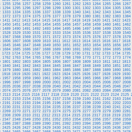
4
1255
1256
1257
1258
1259
1260
1261
1262
1263
1264
1265
1266
1267
3
1294
1295
1296
1297
1298
1299
1300
1301
1302
1303
1304
1305
1306
2
1333
1334
1335
1336
1337
1338
1339
1340
1341
1342
1343
1344
1345
1
1372
1373
1374
1375
1376
1377
1378
1379
1380
1381
1382
1383
1384
0
1411
1412
1413
1414
1415
1416
1417
1418
1419
1420
1421
1422
1423
9
1450
1451
1452
1453
1454
1455
1456
1457
1458
1459
1460
1461
1462
8
1489
1490
1491
1492
1493
1494
1495
1496
1497
1498
1499
1500
1501
7
1528
1529
1530
1531
1532
1533
1534
1535
1536
1537
1538
1539
1540
6
1567
1568
1569
1570
1571
1572
1573
1574
1575
1576
1577
1578
1579
5
1606
1607
1608
1609
1610
1611
1612
1613
1614
1615
1616
1617
1618
4
1645
1646
1647
1648
1649
1650
1651
1652
1653
1654
1655
1656
1657
3
1684
1685
1686
1687
1688
1689
1690
1691
1692
1693
1694
1695
1696
2
1723
1724
1725
1726
1727
1728
1729
1730
1731
1732
1733
1734
1735
1
1762
1763
1764
1765
1766
1767
1768
1769
1770
1771
1772
1773
1774
0
1801
1802
1803
1804
1805
1806
1807
1808
1809
1810
1811
1812
1813
9
1840
1841
1842
1843
1844
1845
1846
1847
1848
1849
1850
1851
1852
8
1879
1880
1881
1882
1883
1884
1885
1886
1887
1888
1889
1890
1891
7
1918
1919
1920
1921
1922
1923
1924
1925
1926
1927
1928
1929
1930
6
1957
1958
1959
1960
1961
1962
1963
1964
1965
1966
1967
1968
1969
5
1996
1997
1998
1999
2000
2001
2002
2003
2004
2005
2006
2007
2008
4
2035
2036
2037
2038
2039
2040
2041
2042
2043
2044
2045
2046
2047
3
2074
2075
2076
2077
2078
2079
2080
2081
2082
2083
2084
2085
2086
2
2113
2114
2115
2116
2117
2118
2119
2120
2121
2122
2123
2124
2125
1
2152
2153
2154
2155
2156
2157
2158
2159
2160
2161
2162
2163
2164
0
2191
2192
2193
2194
2195
2196
2197
2198
2199
2200
2201
2202
2203
9
2230
2231
2232
2233
2234
2235
2236
2237
2238
2239
2240
2241
2242
8
2269
2270
2271
2272
2273
2274
2275
2276
2277
2278
2279
2280
2281
7
2308
2309
2310
2311
2312
2313
2314
2315
2316
2317
2318
2319
2320
6
2347
2348
2349
2350
2351
2352
2353
2354
2355
2356
2357
2358
2359
5
2386
2387
2388
2389
2390
2391
2392
2393
2394
2395
2396
2397
2398
4
2425
2426
2427
2428
2429
2430
2431
2432
2433
2434
2435
2436
2437
3
2464
2465
2466
2467
2468
2469
2470
2471
2472
2473
2474
2475
2476