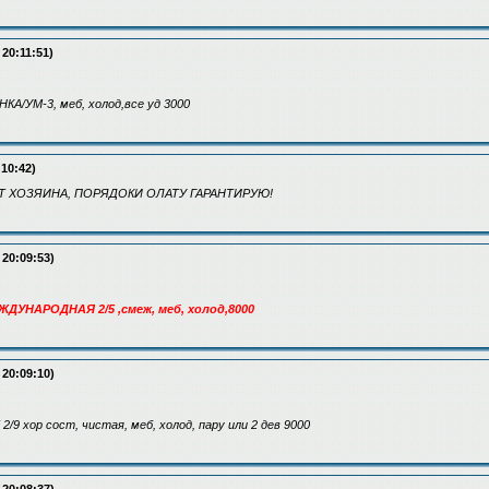
 20:11:51)
/УМ-3, меб, холод,все уд 3000
:10:42)
Т ХОЗЯИНА, ПОРЯДОКИ ОЛАТУ ГАРАНТИРУЮ!
 20:09:53)
ЕЖДУНАРОДНАЯ 2/5 ,смеж, меб, холод,8000
 20:09:10)
/9 хор сост, чистая, меб, холод, пару или 2 дев 9000