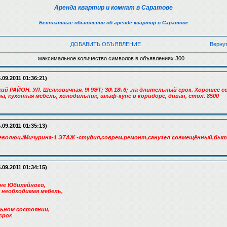
Аренда квартир и комнат в Саратове
Бесплатные объявления об аренде квартир в Саратове
ДОБАВИТЬ ОБЪЯВЛЕНИЕ
Верну
максимальное количество символов в объявлениях 300
.09.2011 01:36:21)
й РАЙОН. УЛ. Шелковичная. 9\ 9ЭТ; 30\ 18\ 6; .на длительный срок. Хорошее
а, кухонная мебель, холодильник, шкаф-купе в коридоре, диван, стол. 8500
.09.2011 01:35:13)
.Революц./Мичурина-1 ЭТАЖ -студия,соврем.ремонт,санузел совмещённый,быто
.09.2011 01:34:15)
оне Юбилейного,
ся необходимая мебель,
ьном состоянии,
срок