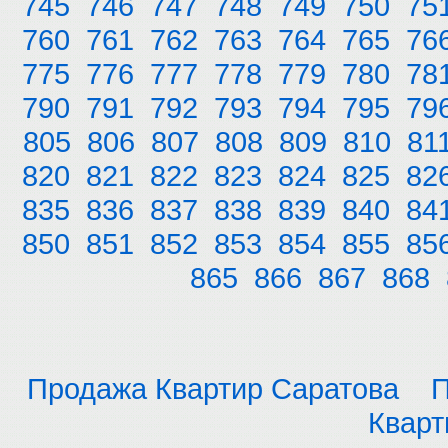
745
746
747
748
749
750
75
760
761
762
763
764
765
76
775
776
777
778
779
780
78
790
791
792
793
794
795
79
805
806
807
808
809
810
81
820
821
822
823
824
825
82
835
836
837
838
839
840
84
850
851
852
853
854
855
85
865
866
867
868
Продажа Квартир Саратова
П
Кварт