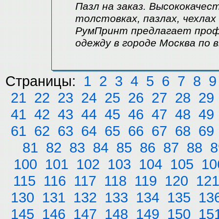
Пазл на заказ. Высококачес
толстовках, пазлах, чехлах
РумПринт предлагает проф
одежду в городе Москва по 
Страницы:
1
2
3
4
5
6
7
8
9
21
22
23
24
25
26
27
28
29
41
42
43
44
45
46
47
48
49
61
62
63
64
65
66
67
68
69
81
82
83
84
85
86
87
88
8
100
101
102
103
104
105
10
115
116
117
118
119
120
12
130
131
132
133
134
135
13
145
146
147
148
149
150
15