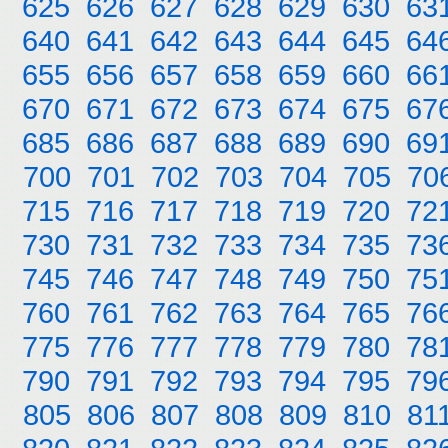
625
626
627
628
629
630
63
640
641
642
643
644
645
64
655
656
657
658
659
660
66
670
671
672
673
674
675
67
685
686
687
688
689
690
69
700
701
702
703
704
705
70
715
716
717
718
719
720
72
730
731
732
733
734
735
73
745
746
747
748
749
750
75
760
761
762
763
764
765
76
775
776
777
778
779
780
78
790
791
792
793
794
795
79
805
806
807
808
809
810
81