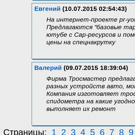
Евгений
(10.07.2015 02:54:43)
На интернет-проекте pr-yout
Предлагаются "базовые тар
ютубе c Cap-ресурсов и по
цены на спецнакрутку
Валерий
(09.07.2015 18:39:04)
Фирма Тросмастер предлаг
разных устройств авто, мо
Компания изготовляет тросы
спидометра на какие угодн
выполняет их ремонт
Страницы:
1
2
3
4
5
6
7
8
9