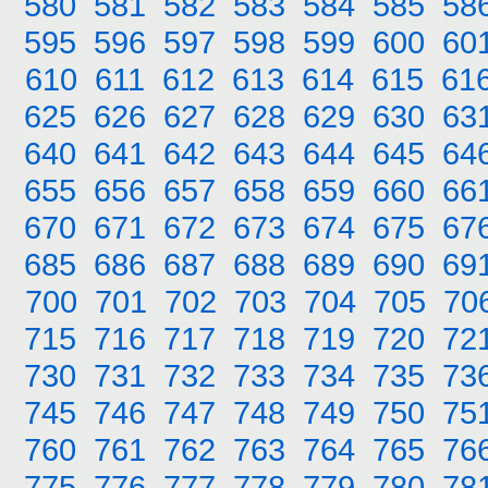
580
581
582
583
584
585
58
595
596
597
598
599
600
60
610
611
612
613
614
615
61
625
626
627
628
629
630
63
640
641
642
643
644
645
64
655
656
657
658
659
660
66
670
671
672
673
674
675
67
685
686
687
688
689
690
69
700
701
702
703
704
705
70
715
716
717
718
719
720
72
730
731
732
733
734
735
73
745
746
747
748
749
750
75
760
761
762
763
764
765
76
775
776
777
778
779
780
78