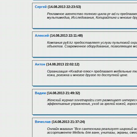
Сергей
(14.08.2013 22:23:53)
Рекламное агентство полного цикла pr-ad.ru предлага
мультимедиа, Исследования, Копирайтинг и многие др
Алексей
(14.08.2013 22:11:48)
Компания pylt.kz предоставляет услуги пультовой ох
объектов. Современное оборудование, позволяющее мо
Антон
(14.08.2013 22:02:12)
Организация «Kvadrat-плюс» предлагает мебельные тк
кожа, рогожка и многое другое по доступной цене.
Вадим
(14.08.2013 21:49:32)
Женский журнал sovetnapolzu.com размещает интерес
эффективные упражнения, уход за зрелой кожей, горос
Вячеслав
(14.08.2013 21:37:24)
Онлайн магазин "Вся сантехника реализует широкий а
ассортименте Мебель для ванн, унитазы, экраны, смес