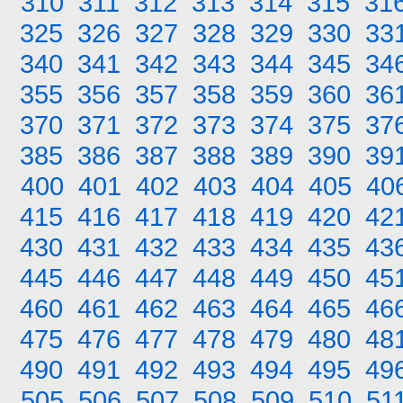
310
311
312
313
314
315
31
325
326
327
328
329
330
33
340
341
342
343
344
345
34
355
356
357
358
359
360
36
370
371
372
373
374
375
37
385
386
387
388
389
390
39
400
401
402
403
404
405
40
415
416
417
418
419
420
42
430
431
432
433
434
435
43
445
446
447
448
449
450
45
460
461
462
463
464
465
46
475
476
477
478
479
480
48
490
491
492
493
494
495
49
505
506
507
508
509
510
51