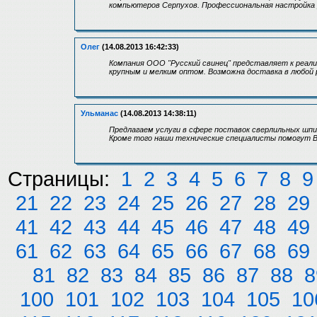
компьютеров Серпухов. Профессиональная настройка 
Олег
(14.08.2013 16:42:33)
Компания ООО "Русский свинец" представляет к реал
крупным и мелким оптом. Возможна доставка в любой 
Ульманас
(14.08.2013 14:38:11)
Предлагаем услуги в сфере поставок сверлильных шпи
Кроме того наши технические специалисты помогут В
Страницы:
1
2
3
4
5
6
7
8
9
21
22
23
24
25
26
27
28
29
41
42
43
44
45
46
47
48
49
61
62
63
64
65
66
67
68
69
81
82
83
84
85
86
87
88
8
100
101
102
103
104
105
10