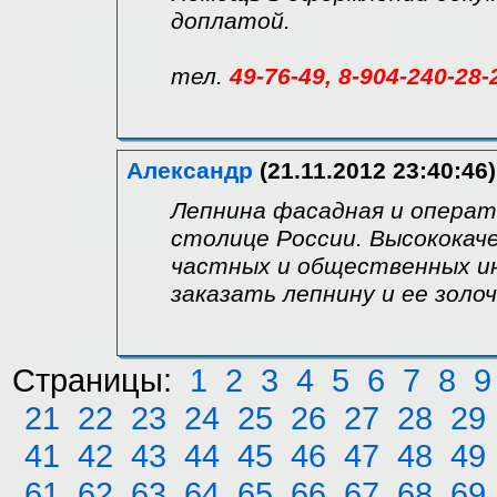
доплатой.
тел.
49-76-49, 8-904-240-28-
Александр
(21.11.2012 23:40:46)
Лепнина фасадная и операт
столице России. Высококач
частных и общественных и
заказать лепнину и ее золо
Страницы:
1
2
3
4
5
6
7
8
9
21
22
23
24
25
26
27
28
29
41
42
43
44
45
46
47
48
49
61
62
63
64
65
66
67
68
69