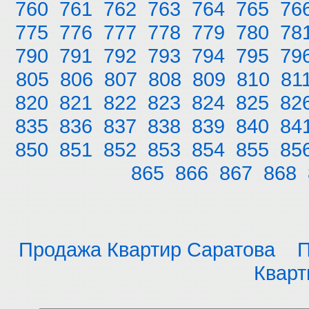
760
761
762
763
764
765
76
775
776
777
778
779
780
78
790
791
792
793
794
795
79
805
806
807
808
809
810
81
820
821
822
823
824
825
82
835
836
837
838
839
840
84
850
851
852
853
854
855
85
865
866
867
868
Продажа Квартир Саратова
П
Кварт