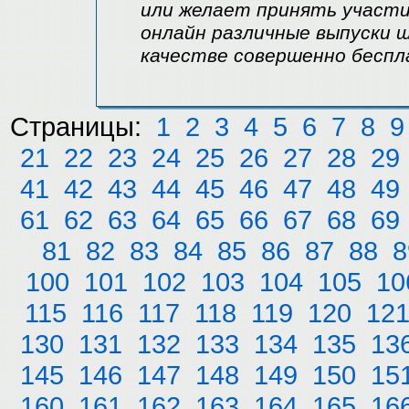
или желает принять участи
онлайн различные выпуски 
качестве совершенно беспл
Страницы:
1
2
3
4
5
6
7
8
9
21
22
23
24
25
26
27
28
29
41
42
43
44
45
46
47
48
49
61
62
63
64
65
66
67
68
69
81
82
83
84
85
86
87
88
8
100
101
102
103
104
105
10
115
116
117
118
119
120
12
130
131
132
133
134
135
13
145
146
147
148
149
150
15
160
161
162
163
164
165
16