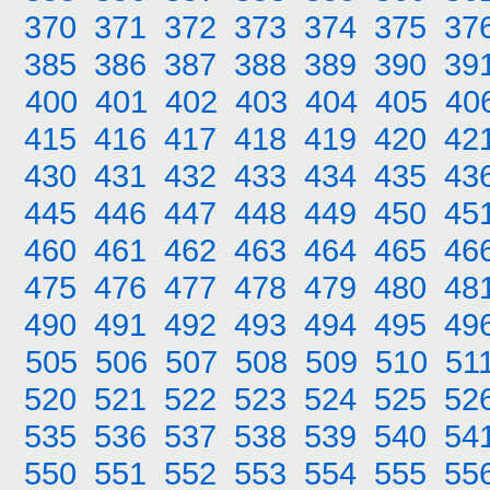
370
371
372
373
374
375
37
385
386
387
388
389
390
39
400
401
402
403
404
405
40
415
416
417
418
419
420
42
430
431
432
433
434
435
43
445
446
447
448
449
450
45
460
461
462
463
464
465
46
475
476
477
478
479
480
48
490
491
492
493
494
495
49
505
506
507
508
509
510
51
520
521
522
523
524
525
52
535
536
537
538
539
540
54
550
551
552
553
554
555
55