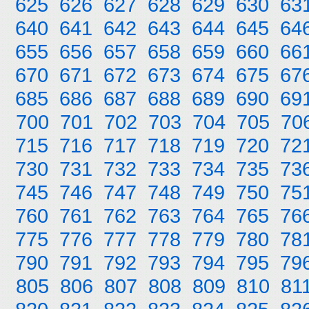
625
626
627
628
629
630
63
640
641
642
643
644
645
64
655
656
657
658
659
660
66
670
671
672
673
674
675
67
685
686
687
688
689
690
69
700
701
702
703
704
705
70
715
716
717
718
719
720
72
730
731
732
733
734
735
73
745
746
747
748
749
750
75
760
761
762
763
764
765
76
775
776
777
778
779
780
78
790
791
792
793
794
795
79
805
806
807
808
809
810
81