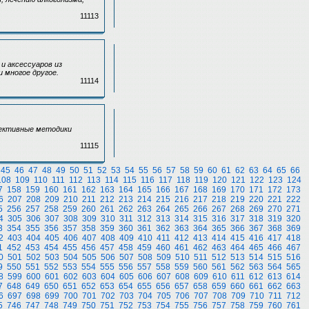
11113
и аксессуаров из
 многое другое.
11114
фективные методики
11115
45
46
47
48
49
50
51
52
53
54
55
56
57
58
59
60
61
62
63
64
65
66
108
109
110
111
112
113
114
115
116
117
118
119
120
121
122
123
124
7
158
159
160
161
162
163
164
165
166
167
168
169
170
171
172
173
6
207
208
209
210
211
212
213
214
215
216
217
218
219
220
221
222
5
256
257
258
259
260
261
262
263
264
265
266
267
268
269
270
271
4
305
306
307
308
309
310
311
312
313
314
315
316
317
318
319
320
3
354
355
356
357
358
359
360
361
362
363
364
365
366
367
368
369
2
403
404
405
406
407
408
409
410
411
412
413
414
415
416
417
418
1
452
453
454
455
456
457
458
459
460
461
462
463
464
465
466
467
0
501
502
503
504
505
506
507
508
509
510
511
512
513
514
515
516
9
550
551
552
553
554
555
556
557
558
559
560
561
562
563
564
565
8
599
600
601
602
603
604
605
606
607
608
609
610
611
612
613
614
7
648
649
650
651
652
653
654
655
656
657
658
659
660
661
662
663
6
697
698
699
700
701
702
703
704
705
706
707
708
709
710
711
712
5
746
747
748
749
750
751
752
753
754
755
756
757
758
759
760
761