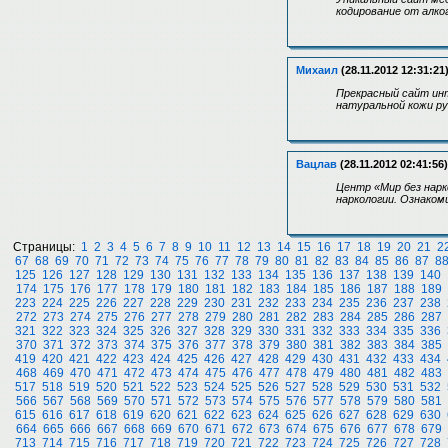
кодирование от алко
Михаил
(28.11.2012 12:31:21
Прекрасный сайт инт
натуральной кожи ру
Вацлав
(28.11.2012 02:41:56)
Центр «Мир без нар
наркологии. Ознаком
Страницы:
1
2
3
4
5
6
7
8
9
10
11
12
13
14
15
16
17
18
19
20
21
2
67
68
69
70
71
72
73
74
75
76
77
78
79
80
81
82
83
84
85
86
87
8
125
126
127
128
129
130
131
132
133
134
135
136
137
138
139
140
174
175
176
177
178
179
180
181
182
183
184
185
186
187
188
189
223
224
225
226
227
228
229
230
231
232
233
234
235
236
237
238
272
273
274
275
276
277
278
279
280
281
282
283
284
285
286
287
321
322
323
324
325
326
327
328
329
330
331
332
333
334
335
336
370
371
372
373
374
375
376
377
378
379
380
381
382
383
384
385
419
420
421
422
423
424
425
426
427
428
429
430
431
432
433
434
468
469
470
471
472
473
474
475
476
477
478
479
480
481
482
483
517
518
519
520
521
522
523
524
525
526
527
528
529
530
531
532
566
567
568
569
570
571
572
573
574
575
576
577
578
579
580
581
615
616
617
618
619
620
621
622
623
624
625
626
627
628
629
630
664
665
666
667
668
669
670
671
672
673
674
675
676
677
678
679
713
714
715
716
717
718
719
720
721
722
723
724
725
726
727
728