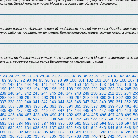
голизма. Выезд круглосуточно Москва и московская область. Анонимно.
)
ернет магазина «Кажан», который предлагает на продажу широкий выбор подарков 
чной работы по приемлемым ценам. Кожгалантерею, миниатюрные книги, жилетки и
котиков» предоставляет услуги по лечению наркоманов в Москве: современные эф
иться с перечнем наших услуг Вы можете на страницах сайта.
2
23
24
25
26
27
28
29
30
31
32
33
34
35
36
37
38
39
40
41
42
43
44
8
89
90
91
92
93
94
95
96
97
98
99
100
101
102
103
104
105
106
107
141
142
143
144
145
146
147
148
149
150
151
152
153
154
155
156
15
190
191
192
193
194
195
196
197
198
199
200
201
202
203
204
205
20
239
240
241
242
243
244
245
246
247
248
249
250
251
252
253
254
25
288
289
290
291
292
293
294
295
296
297
298
299
300
301
302
303
30
337
338
339
340
341
342
343
344
345
346
347
348
349
350
351
352
35
386
387
388
389
390
391
392
393
394
395
396
397
398
399
400
401
40
435
436
437
438
439
440
441
442
443
444
445
446
447
448
449
450
45
484
485
486
487
488
489
490
491
492
493
494
495
496
497
498
499
50
533
534
535
536
537
538
539
540
541
542
543
544
545
546
547
548
54
582
583
584
585
586
587
588
589
590
591
592
593
594
595
596
597
59
631
632
633
634
635
636
637
638
639
640
641
642
643
644
645
646
64
680
681
682
683
684
685
686
687
688
689
690
691
692
693
694
695
69
729
730
731
732
733
734
735
736
737
738
739
740
741
742
743
744
74