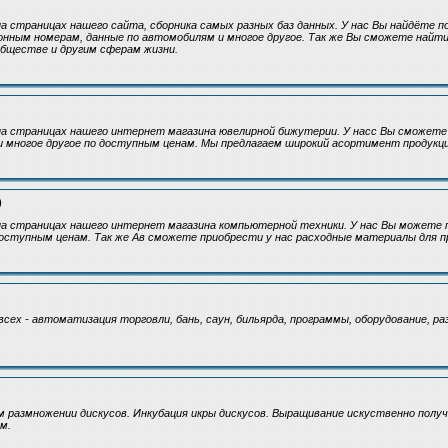
 страницах нашего сайта, сборника самых разных баз данных. У нас Вы найдёте 
онным номерам, данные по автомобилям и многое другое. Так же Вы сможете найт
обществе и другим сферам жизни.
а страницах нашего интернет магазина ювелирной бижутерии. У насс Вы сможете 
 и многое другое по доступным ценам. Мы предлагаем широкий асортимент продук
)
а страницах нашего интернет магазина компьютерной техники. У нас Вы можете
оступным ценам. Так же Ав сможете приобрести у нас расходные материалы для п
сех - автоматизация торговли, бань, саун, бильярда, программы, оборудование, ра
 размножении дискусов. Инкубация икры дискусов. Выращивание искуственно получ
м.