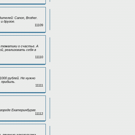
телей: Canon, Brother.
и другое.
11109
 тематики о счастье. А
й, реализовать себя в
11110
1000 рублей. Не нужно
 прибыль.
11111
городе Екатеринбурге.
11112
, лечению алкоголизма,