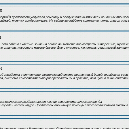
6)
рВайз предлагает услуги по ремонту и обслуживанию МФУ всех основных производи
риджей, монтаж кондиционеров. На сайте вы найдете контакты, цены, список услуг 
)
 - это сайт о счастье. У нас на сайте вы можете посмотреть интересные, нужные
 статьи, новости и многое другое. Все о счастье: как стать счастливой женщино
5)
б заработка в интернете, позволяющий иметь постоянный доход, вкладывая свои 
ов, система самостоятельно распределить их в проекте, вам нужно лишь считать
ркологического реабилитационного центра некоммерческого фонда
 городе Екатеринбург. Предлагаем анонимную помощь алкоголезависимым людям в 
ицинского центра Виктория, который предоставляет услуги по выведению из запоя