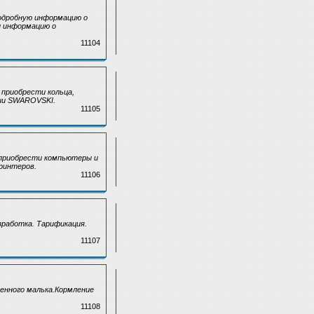
подробную информацию о
и информацию о
11104
приобрести кольца,
ции SWAROVSKI.
11105
 приобрести компьютеры и
ринтеров.
11106
зработка. Тарификация.
11107
енного малька.Кормление
11108