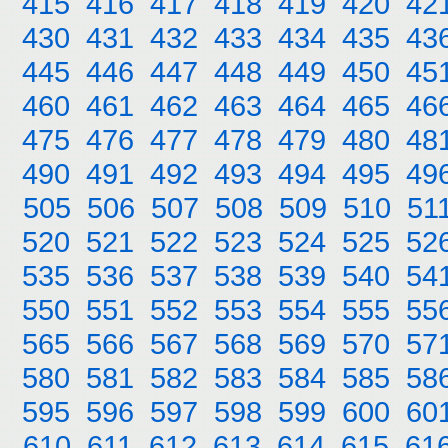
415
416
417
418
419
420
42
430
431
432
433
434
435
43
445
446
447
448
449
450
45
460
461
462
463
464
465
46
475
476
477
478
479
480
48
490
491
492
493
494
495
49
505
506
507
508
509
510
51
520
521
522
523
524
525
52
535
536
537
538
539
540
54
550
551
552
553
554
555
55
565
566
567
568
569
570
57
580
581
582
583
584
585
58
595
596
597
598
599
600
60
610
611
612
613
614
615
61