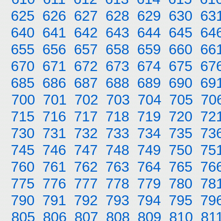
625
626
627
628
629
630
63
640
641
642
643
644
645
64
655
656
657
658
659
660
66
670
671
672
673
674
675
67
685
686
687
688
689
690
69
700
701
702
703
704
705
70
715
716
717
718
719
720
72
730
731
732
733
734
735
73
745
746
747
748
749
750
75
760
761
762
763
764
765
76
775
776
777
778
779
780
78
790
791
792
793
794
795
79
805
806
807
808
809
810
81