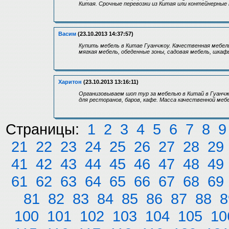
Китая. Срочные перевозки из Китая или контейнерные 
Васим
(23.10.2013 14:37:57)
Купить мебель в Китае Гуанчжоу. Качественная мебел
мягкая мебель, обеденные зоны, садовая мебель, шкаф
Харитон
(23.10.2013 13:16:11)
Организовываем шоп тур за мебелью в Китай в Гуанчж
для ресторанов, баров, кафе. Масса качественной мебе
Страницы:
1
2
3
4
5
6
7
8
9
21
22
23
24
25
26
27
28
29
41
42
43
44
45
46
47
48
49
61
62
63
64
65
66
67
68
69
81
82
83
84
85
86
87
88
8
100
101
102
103
104
105
10