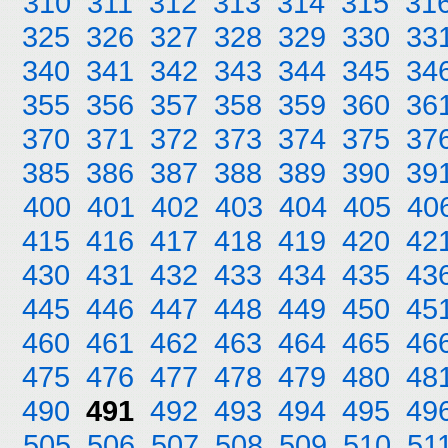
310
311
312
313
314
315
31
325
326
327
328
329
330
33
340
341
342
343
344
345
34
355
356
357
358
359
360
36
370
371
372
373
374
375
37
385
386
387
388
389
390
39
400
401
402
403
404
405
40
415
416
417
418
419
420
42
430
431
432
433
434
435
43
445
446
447
448
449
450
45
460
461
462
463
464
465
46
475
476
477
478
479
480
48
490
491
492
493
494
495
49
505
506
507
508
509
510
51