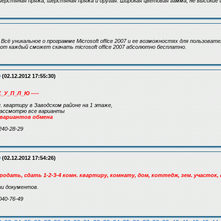
шерстяная пряжа, шерстяная пряжа и другая. Широкая цветовая гамма, не высокие 
сё уникальное о программе Microsoft office 2007 и ее возможностях для пользовате
Com каждый сможет скачать microsoft office 2007 абсолютно бесплатно.
9
(02.12.2012 17:55:30)
К_У_П_Л_Ю ----
н. квартиру в Заводском районе на 1 этаже,
 рассмотрю все варианты
 вариантов обмена
240-28-29
9
(02.12.2012 17:54:26)
одать, сдать 1-2-3-4 комн. квартиру, комнату, дом, коттедж, зем. участок, 
и документов.
040-76-49