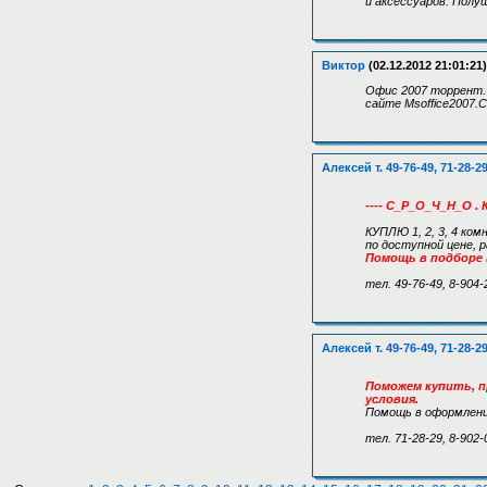
и аксессуаров. Полу
Виктор
(02.12.2012 21:01:21)
Офис 2007 торрент. В
сайте Msoffice2007.
Алексей т. 49-76-49, 71-28-2
---- С_Р_О_Ч_Н_О . 
КУПЛЮ 1, 2, 3, 4 ком
по доступной цене,
Помощь в подборе
тел. 49-76-49, 8-904-
Алексей т. 49-76-49, 71-28-2
Поможем купить, пр
условия.
Помощь в оформлени
тел. 71-28-29, 8-902-