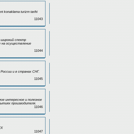
nt konaklama turizm tarihi
11043
 широкий спектр
е на осуществление
11044
России и в странах СНГ.
11045
ое интересное и полезное
бытиях производителя.
11046
EX
11047