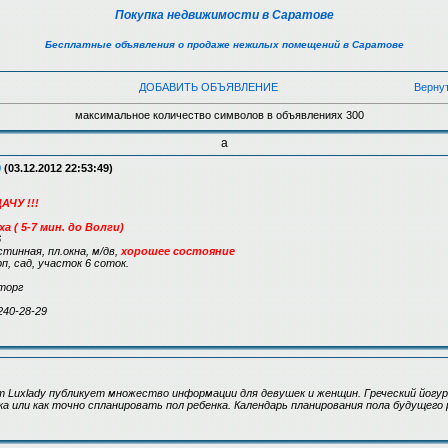
Покупка недвижимости в Саратове
Бесплатные объявления о продаже нежилых помещений в Саратове
ДОБАВИТЬ ОБЪЯВЛЕНИЕ
Верну
максимальное количество символов в объявлениях 300
а
9
(03.12.2012 22:53:49)
ЧУ !!!
ха ( 5-7 мин. до Волги)
6
стинная, пл.окна, м/дв,
хорошее состояние
рп, сад, участок 6 соток.
торг
240-28-29
 Luxlady публикует множество информации для девушек и женщин. Греческий йогур
ка или как точно спланировать пол ребенка. Календарь планирования пола будущего 