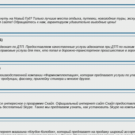
нуть на Новый Год? Только лучшие места отдыха, путевки, новогодние туры, экску
м сайте! Обращайтесь к нам, гарантируем удивительно выгодные цены!
1)
двокат по ДТП. Предоставляем качественные услуги адвокатов при ДТП по низким
правовые услуги для тех, кто попал в дорожно-транспортное происшествие в горо
)
оизводственной компании «Фармкомплектация», которая предлагает услуги по упа
продукции, фасовку, приклейку стикера и многое другое.
 все интересное о программе Скайп. Официальный интернет сайт Скайп предостав
 бесплатный Skype. Также мы предлагаем узнать, как установить Skype на компь
ернет магазина «Клубок-Колобок», который предлагает на продажу широкий ассор