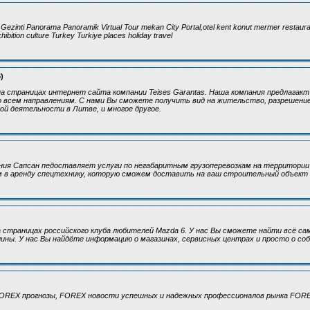
 Gezinti Panorama Panoramik Virtual Tour mekan City Portal,otel kent konut mermer restaura
xhibition culture Turkey Turkiye places holiday travel
)
 страницах интернет сайта компании Teises Garantas. Наша компания предлагакт
о всем направлениям. С нами Вы сможете получить вид на жительство, разрешени
й деятельности в Литве, и многое другое.
ия Сапсан педоставляет услуги по негабаритным грузоперевозкам на территории 
м в аренду спецтехнику, которую сможем доставить на ваш строительный объект
страницах российского клуба любителей Mazda 6. У нас Вы сможете найти всё сам
шины. У нас Вы найдёте информацию о магазинах, сервисных центрах и просто о со
OREX прогнозы, FOREX новости успешных и надежных профессионалов рынка FOR