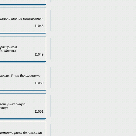
рсии и прочие развлечения
11048
 расценкам.
де Москва.
11049
ковке. У нас Вы сможете
11050
ляет уникальную
ютер.
11051
тимент пряжи для вязания