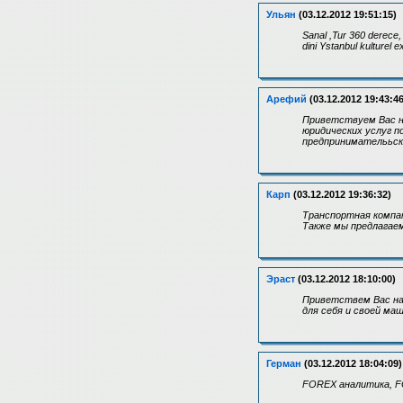
Ульян
(03.12.2012 19:51:15)
Sanal ,Tur 360 derece,
dini Ystanbul kulturel e
Арефий
(03.12.2012 19:43:46
Приветствуем Вас на
юридических услуг п
предпринимателььско
Карп
(03.12.2012 19:36:32)
Транспортная компан
Также мы предлагае
Эраст
(03.12.2012 18:10:00)
Приветствем Вас на 
для себя и своей ма
Герман
(03.12.2012 18:04:09)
FOREX аналитика, F