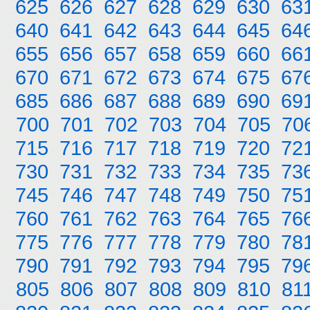
625
626
627
628
629
630
63
640
641
642
643
644
645
64
655
656
657
658
659
660
66
670
671
672
673
674
675
67
685
686
687
688
689
690
69
700
701
702
703
704
705
70
715
716
717
718
719
720
72
730
731
732
733
734
735
73
745
746
747
748
749
750
75
760
761
762
763
764
765
76
775
776
777
778
779
780
78
790
791
792
793
794
795
79
805
806
807
808
809
810
81