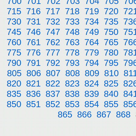
700
701
702
703
704
705
70
715
716
717
718
719
720
72
730
731
732
733
734
735
73
745
746
747
748
749
750
75
760
761
762
763
764
765
76
775
776
777
778
779
780
78
790
791
792
793
794
795
79
805
806
807
808
809
810
81
820
821
822
823
824
825
82
835
836
837
838
839
840
84
850
851
852
853
854
855
85
865
866
867
868