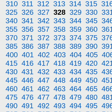
310
311
312
313
314
315
31
325
326
327
328
329
330
33
340
341
342
343
344
345
34
355
356
357
358
359
360
36
370
371
372
373
374
375
37
385
386
387
388
389
390
39
400
401
402
403
404
405
40
415
416
417
418
419
420
42
430
431
432
433
434
435
43
445
446
447
448
449
450
45
460
461
462
463
464
465
46
475
476
477
478
479
480
48
490
491
492
493
494
495
49