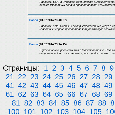
Рассылки СМС в Элистае. Весь спектр высококачеств
весьма известный сервис предоставляет возможность
Павел
(10.07.2014 23:40:07)
Рассылки sms. Полный спектр качественных услуг в 
известный сервис предоставляет уникальную возможн
Павел
(10.07.2014 23:14:45)
Эффективные рассылки sms в Электросталье. Полный 
операторов. Наш известный сервис предоставляет во
Страницы:
1
2
3
4
5
6
7
8
9
21
22
23
24
25
26
27
28
29
41
42
43
44
45
46
47
48
49
61
62
63
64
65
66
67
68
69
81
82
83
84
85
86
87
88
8
100
101
102
103
104
105
10