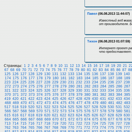
Павел
(06.08.2013 11:44:07)
Известный веб мага
от производителя. Б
Тихон
(06.08.2013 01:07:59)
Интернет проект ра
что предоставляет 
Страницы:
1
2
3
4
5
6
7
8
9
10
11
12
13
14
15
16
17
18
19
20
21
2
67
68
69
70
71
72
73
74
75
76
77
78
79
80
81
82
83
84
85
86
87
8
125
126
127
128
129
130
131
132
133
134
135
136
137
138
139
140
174
175
176
177
178
179
180
181
182
183
184
185
186
187
188
189
223
224
225
226
227
228
229
230
231
232
233
234
235
236
237
238
272
273
274
275
276
277
278
279
280
281
282
283
284
285
286
287
321
322
323
324
325
326
327
328
329
330
331
332
333
334
335
336
370
371
372
373
374
375
376
377
378
379
380
381
382
383
384
385
419
420
421
422
423
424
425
426
427
428
429
430
431
432
433
434
468
469
470
471
472
473
474
475
476
477
478
479
480
481
482
483
517
518
519
520
521
522
523
524
525
526
527
528
529
530
531
532
566
567
568
569
570
571
572
573
574
575
576
577
578
579
580
581
615
616
617
618
619
620
621
622
623
624
625
626
627
628
629
630
664
665
666
667
668
669
670
671
672
673
674
675
676
677
678
679
713
714
715
716
717
718
719
720
721
722
723
724
725
726
727
728
762
763
764
765
766
767
768
769
770
771
772
773
774
775
776
777
811
812
813
814
815
816
817
818
819
820
821
822
823
824
825
826