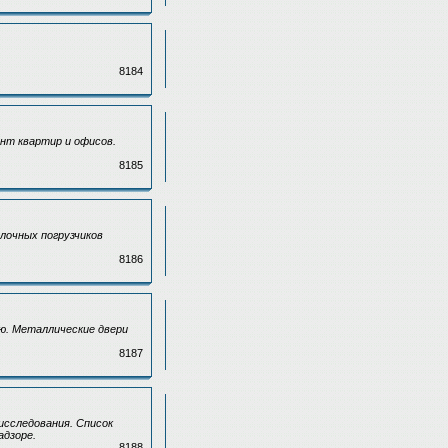
8184
нт квартир и офисов.
8185
илочных погрузчиков
8186
ю. Металлические двери
8187
исследования. Список
адзоре.
8188