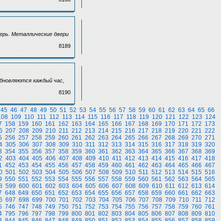
ерь. Металлические двери
8189
обновляются каждый час,
8190
45
46
47
48
49
50
51
52
53
54
55
56
57
58
59
60
61
62
63
64
65
66
108
109
110
111
112
113
114
115
116
117
118
119
120
121
122
123
124
7
158
159
160
161
162
163
164
165
166
167
168
169
170
171
172
173
6
207
208
209
210
211
212
213
214
215
216
217
218
219
220
221
222
5
256
257
258
259
260
261
262
263
264
265
266
267
268
269
270
271
4
305
306
307
308
309
310
311
312
313
314
315
316
317
318
319
320
3
354
355
356
357
358
359
360
361
362
363
364
365
366
367
368
369
2
403
404
405
406
407
408
409
410
411
412
413
414
415
416
417
418
1
452
453
454
455
456
457
458
459
460
461
462
463
464
465
466
467
0
501
502
503
504
505
506
507
508
509
510
511
512
513
514
515
516
9
550
551
552
553
554
555
556
557
558
559
560
561
562
563
564
565
8
599
600
601
602
603
604
605
606
607
608
609
610
611
612
613
614
7
648
649
650
651
652
653
654
655
656
657
658
659
660
661
662
663
6
697
698
699
700
701
702
703
704
705
706
707
708
709
710
711
712
5
746
747
748
749
750
751
752
753
754
755
756
757
758
759
760
761
4
795
796
797
798
799
800
801
802
803
804
805
806
807
808
809
810
3
844
845
846
847
848
849
850
851
852
853
854
855
856
857
858
859