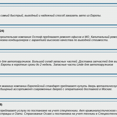
 самый быстрый, выгодный и надежный способ заказать авто из Европы.
24)
троительная компания Остоф предлагает ремонт офисов в МО. Капитальный ремо
овка кондиционеров с гарантией высокого качества по выгодной стоимости.
e для автопогрузчиков. Большой склад запасных частей. Доставка запчастей для в
н Европы в короткие сроки до 2 недель. Запасные части Linde для автопогрузчиков
 магазин компании Европейский стандарт предлагает купить дверь металлическу
Обширный ассортимент современных дверей с оперативной доставкой в Москве.
8)
предлагает услуги по постановке на учет спецтехники. Акт криминалистического 
страции в Оати. Страхование Осаго и постановка на учет техники в Спецгостехн