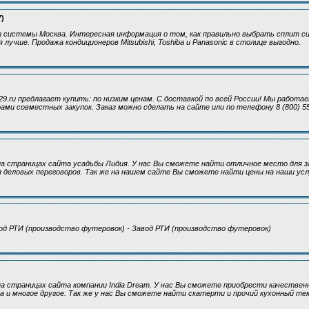
7)
 системы Москва. Интересная информация о том, как правильно выбрать сплит си
 лучше. Продажа кондиционеров Mitsubishi, Toshiba и Panasonic в столице выгодно.
9.ru предлагает купить: по низким ценам. С доставкой по всей России! Мы работаем
ами совместных закупок. Заказ можно сделать на сайте или по телефону 8 (800) 55
 страницах сайта усадьбы Лидия. У нас Вы сможете найти отличное место для за
я деловых переговоров. Так же на нашем сайте Вы сможете найти цены на наши усл
вод РТИ (производство футеровок) - Завод РТИ (производство футеровок)
 страницах сайта компании India Dream. У нас Вы сможете приобрести качествен
а и многое другое. Так же у нас Вы сможете найти скатерти и прочий кухонный те