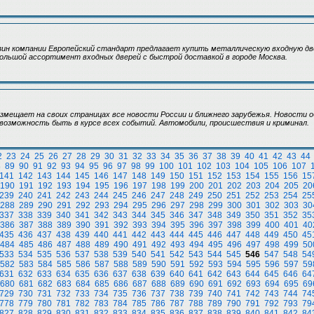
зин компании Европейский стандарт предлагает купить металлическую входную дв
ольшой ассортимент входных дверей с быстрой доставкой в городе Москва.
змещает на своих страницах все новости России и ближнего зарубежья. Новости 
возможность быть в курсе всех событий. Автомобили, происшествия и криминал.
2
23
24
25
26
27
28
29
30
31
32
33
34
35
36
37
38
39
40
41
42
43
44
8
89
90
91
92
93
94
95
96
97
98
99
100
101
102
103
104
105
106
107
141
142
143
144
145
146
147
148
149
150
151
152
153
154
155
156
15
190
191
192
193
194
195
196
197
198
199
200
201
202
203
204
205
20
239
240
241
242
243
244
245
246
247
248
249
250
251
252
253
254
25
288
289
290
291
292
293
294
295
296
297
298
299
300
301
302
303
30
337
338
339
340
341
342
343
344
345
346
347
348
349
350
351
352
35
386
387
388
389
390
391
392
393
394
395
396
397
398
399
400
401
40
435
436
437
438
439
440
441
442
443
444
445
446
447
448
449
450
45
484
485
486
487
488
489
490
491
492
493
494
495
496
497
498
499
50
533
534
535
536
537
538
539
540
541
542
543
544
545
546
547
548
54
582
583
584
585
586
587
588
589
590
591
592
593
594
595
596
597
59
631
632
633
634
635
636
637
638
639
640
641
642
643
644
645
646
64
680
681
682
683
684
685
686
687
688
689
690
691
692
693
694
695
69
729
730
731
732
733
734
735
736
737
738
739
740
741
742
743
744
74
778
779
780
781
782
783
784
785
786
787
788
789
790
791
792
793
79
827
828
829
830
831
832
833
834
835
836
837
838
839
840
841
842
84