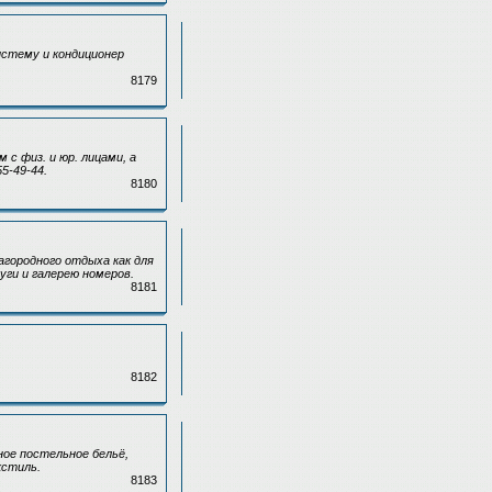
стему и кондиционер
8179
 с физ. и юр. лицами, а
5-49-44.
8180
городного отдыха как для
уги и галерею номеров.
8181
8182
ное постельное бельё,
кстиль.
8183