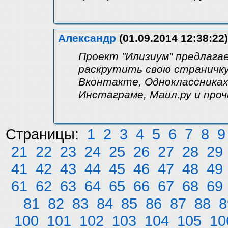
Александр
(01.09.2014 12:38:22)
Проект "Илизиум" предлаг
раскрутить свою страничку
Вконтакте, Одноклассниках
Инстаграме, Маил.ру и проч
Страницы:
1
2
3
4
5
6
7
8
9
21
22
23
24
25
26
27
28
29
41
42
43
44
45
46
47
48
49
61
62
63
64
65
66
67
68
69
81
82
83
84
85
86
87
88
8
100
101
102
103
104
105
10