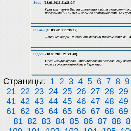
Эраст
(18.03.2013 21:38:24)
Приветствуем Вас на страницах сайта интернет шко
программой PRO100, и всем её возможностям. Мы про
Герман
(18.03.2013 21:30:12)
Элитные двери - интернет магазин межкомнатных и в
Гедеон
(18.03.2013 21:21:48)
Организация курсов и тренировок по безопасному вож
трассе Хоккенхайм-Ринг в Германии!
Страницы:
1
2
3
4
5
6
7
8
9
21
22
23
24
25
26
27
28
29
41
42
43
44
45
46
47
48
49
61
62
63
64
65
66
67
68
69
81
82
83
84
85
86
87
88
8
100
101
102
103
104
105
10