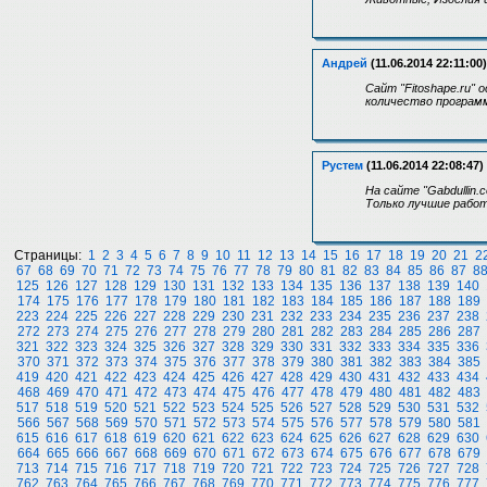
Андрей
(11.06.2014 22:11:00)
Сайт "Fitoshape.ru"
количество программ
Рустем
(11.06.2014 22:08:47)
На сайте "Gabdullin
Только лучшие работ
Страницы:
1
2
3
4
5
6
7
8
9
10
11
12
13
14
15
16
17
18
19
20
21
2
67
68
69
70
71
72
73
74
75
76
77
78
79
80
81
82
83
84
85
86
87
8
125
126
127
128
129
130
131
132
133
134
135
136
137
138
139
140
174
175
176
177
178
179
180
181
182
183
184
185
186
187
188
189
223
224
225
226
227
228
229
230
231
232
233
234
235
236
237
238
272
273
274
275
276
277
278
279
280
281
282
283
284
285
286
287
321
322
323
324
325
326
327
328
329
330
331
332
333
334
335
336
370
371
372
373
374
375
376
377
378
379
380
381
382
383
384
385
419
420
421
422
423
424
425
426
427
428
429
430
431
432
433
434
468
469
470
471
472
473
474
475
476
477
478
479
480
481
482
483
517
518
519
520
521
522
523
524
525
526
527
528
529
530
531
532
566
567
568
569
570
571
572
573
574
575
576
577
578
579
580
581
615
616
617
618
619
620
621
622
623
624
625
626
627
628
629
630
664
665
666
667
668
669
670
671
672
673
674
675
676
677
678
679
713
714
715
716
717
718
719
720
721
722
723
724
725
726
727
728
762
763
764
765
766
767
768
769
770
771
772
773
774
775
776
777