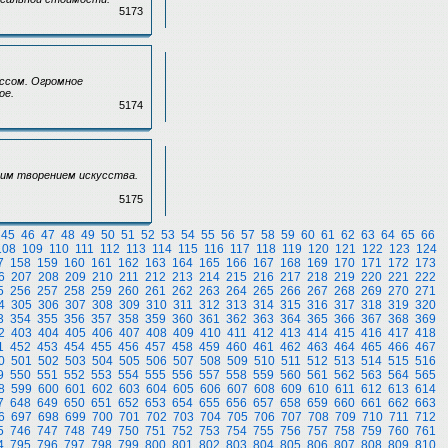
5173
ессом. Огромное
ое.
5174
щим творением искусства.
5175
45
46
47
48
49
50
51
52
53
54
55
56
57
58
59
60
61
62
63
64
65
66
108
109
110
111
112
113
114
115
116
117
118
119
120
121
122
123
124
7
158
159
160
161
162
163
164
165
166
167
168
169
170
171
172
173
6
207
208
209
210
211
212
213
214
215
216
217
218
219
220
221
222
5
256
257
258
259
260
261
262
263
264
265
266
267
268
269
270
271
4
305
306
307
308
309
310
311
312
313
314
315
316
317
318
319
320
3
354
355
356
357
358
359
360
361
362
363
364
365
366
367
368
369
2
403
404
405
406
407
408
409
410
411
412
413
414
415
416
417
418
1
452
453
454
455
456
457
458
459
460
461
462
463
464
465
466
467
0
501
502
503
504
505
506
507
508
509
510
511
512
513
514
515
516
9
550
551
552
553
554
555
556
557
558
559
560
561
562
563
564
565
8
599
600
601
602
603
604
605
606
607
608
609
610
611
612
613
614
7
648
649
650
651
652
653
654
655
656
657
658
659
660
661
662
663
6
697
698
699
700
701
702
703
704
705
706
707
708
709
710
711
712
5
746
747
748
749
750
751
752
753
754
755
756
757
758
759
760
761
4
795
796
797
798
799
800
801
802
803
804
805
806
807
808
809
810