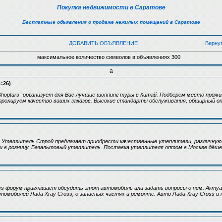
Покупка недвижимости в Саратове
Бесплатные объявления о продаже нежилых помещений в Саратове
ДОБАВИТЬ ОБЪЯВЛЕНИЕ
Верну
максимальное количество символов в объявлениях 300
а
1:26)
Shopturs" организует для Вас лучшие шоппинг туры в Китай. Подберем место прожи
тролируем качество ваших заказов. Высокие стандарты обслуживания, обширный о
я Утеплитель Строй предлагает приобрести качественные утеплители, различную 
и в розницу. Базальтовый утеплитель. Поставка утеплителя оптом в Москве дёше
ss форум приглашает обсудить этот автомобиль или задать вопросы о нем. Актуа
томобилей Лада Xray Cross, о запасных частях и ремонте. Авто Лада Xray Cross и п