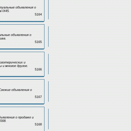
ктуальные объявления о
 IX45.
5164
альные объявления о
ива.
5165
эзотерических и
 и многое другое.
5166
Свежие объявления о
5167
ъявления о продаже и
008.
5168