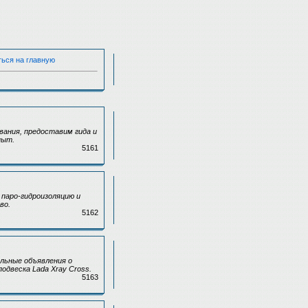
ться на главную
вания, предоставим гида и
пыт.
5161
паро-гидроизоляцию и
во.
5162
льные объявления о
одвеска Lada Xray Cross.
5163