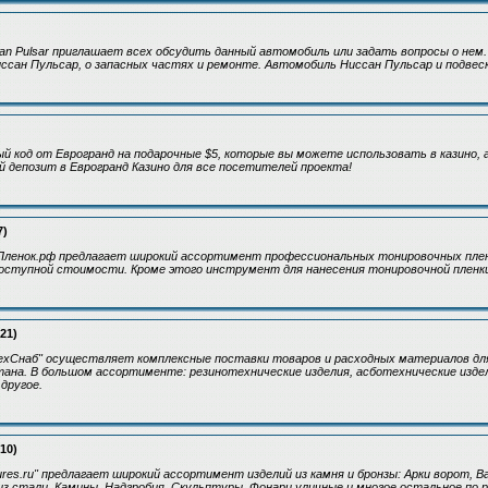
an Pulsar приглашает всех обсудить данный автомобиль или задать вопросы о нем.
иссан Пульсар, о запасных частях и ремонте. Автомобиль Ниссан Пульсар и подвеска
й код от Еврогранд на подарочные $5, которые вы можете использовать в казино,
й депозит в Еврогранд Казино для все посетителей проекта!
7)
 Пленок.рф предлагает широкий ассортимент профессиональных тонировочных пле
доступной стоимости. Кроме этого инструмент для нанесения тонировочной пленк
:21)
ехСнаб" осуществляет комплексные поставки товаров и расходных материалов д
ана. В большом ассортименте: резинотехнические изделия, асботехнические изде
другое.
:10)
tures.ru" предлагает широкий ассортимент изделий из камня и бронзы: Арки ворот, 
з стали, Камины, Надгробия, Скульптуры, Фонари уличные и многое остальное по 