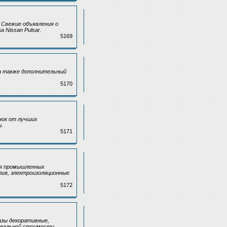
 Свежие объявления о
 Nissan Pulsar.
5169
 а также дополнительный
5170
нок от лучших
и.
5171
ля промышленных
лия, электроизоляционные
5172
Вазы декоративные,
реальной стоимости.