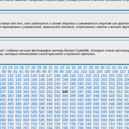
 основан для тех, кто заботится о своем здоровье и занимается спортом или фитн
 тренировок и упражнений, правильное питание, спортивные советы и многое друг
.com" собраны лучшие фотографии автора Rustem Gabdullin, которые стали настоя
ы, которые впечатляют своей красотой и глубиной картинки.
2
23
24
25
26
27
28
29
30
31
32
33
34
35
36
37
38
39
40
41
42
43
44
8
89
90
91
92
93
94
95
96
97
98
99
100
101
102
103
104
105
106
107
141
142
143
144
145
146
147
148
149
150
151
152
153
154
155
156
15
190
191
192
193
194
195
196
197
198
199
200
201
202
203
204
205
20
239
240
241
242
243
244
245
246
247
248
249
250
251
252
253
254
25
288
289
290
291
292
293
294
295
296
297
298
299
300
301
302
303
30
337
338
339
340
341
342
343
344
345
346
347
348
349
350
351
352
35
386
387
388
389
390
391
392
393
394
395
396
397
398
399
400
401
40
435
436
437
438
439
440
441
442
443
444
445
446
447
448
449
450
45
484
485
486
487
488
489
490
491
492
493
494
495
496
497
498
499
50
533
534
535
536
537
538
539
540
541
542
543
544
545
546
547
548
54
582
583
584
585
586
587
588
589
590
591
592
593
594
595
596
597
59
631
632
633
634
635
636
637
638
639
640
641
642
643
644
645
646
64
680
681
682
683
684
685
686
687
688
689
690
691
692
693
694
695
69
729
730
731
732
733
734
735
736
737
738
739
740
741
742
743
744
74
778
779
780
781
782
783
784
785
786
787
788
789
790
791
792
793
79