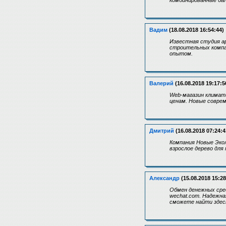
комбинированные бал
Вадим
(18.08.2018 16:54:44)
Известная студия ар
строительных компа
опытом.
Валерий
(16.08.2018 19:17:5
Web-магазин климати
ценам. Новые совреме
Дмитрий
(16.08.2018 07:24:4
Компания Новые Экол
взрослое дерево для
Александр
(15.08.2018 15:28
Обмен денежных сред
wechat.com. Надежна
сможете найти здес