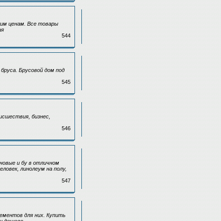
им ценам. Все товары
ая
544
бруса. Брусовой дом под
545
исшествия, бизнес,
546
новые и бу в отличном
еловек, линолеум на полу,
547
ементов для них. Купить