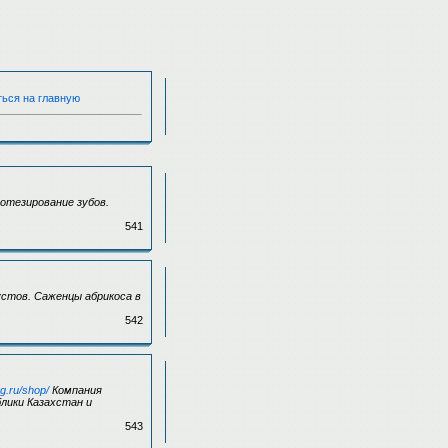
ться на главную
отезирование зубов.
541
стов. Саженцы абрикоса в
542
ug.ru/shop/
Компания
лики Казахстан и
543