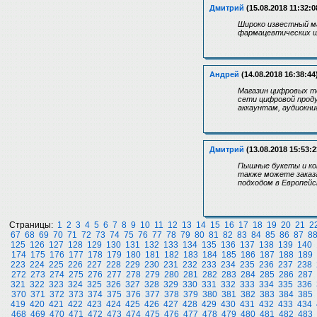
Дмитрий
(15.08.2018 11:32:0
Широко известный ма
фармацевтических шк
Андрей
(14.08.2018 16:38:44
Магазин цифровых т
сети цифровой проду
аккаунтам, аудиокни
Дмитрий
(13.08.2018 15:53:2
Пышные букеты и ком
также можете заказ
подходом в Европей
Страницы:
1
2
3
4
5
6
7
8
9
10
11
12
13
14
15
16
17
18
19
20
21
2
67
68
69
70
71
72
73
74
75
76
77
78
79
80
81
82
83
84
85
86
87
8
125
126
127
128
129
130
131
132
133
134
135
136
137
138
139
140
174
175
176
177
178
179
180
181
182
183
184
185
186
187
188
189
223
224
225
226
227
228
229
230
231
232
233
234
235
236
237
238
272
273
274
275
276
277
278
279
280
281
282
283
284
285
286
287
321
322
323
324
325
326
327
328
329
330
331
332
333
334
335
336
370
371
372
373
374
375
376
377
378
379
380
381
382
383
384
385
419
420
421
422
423
424
425
426
427
428
429
430
431
432
433
434
468
469
470
471
472
473
474
475
476
477
478
479
480
481
482
483