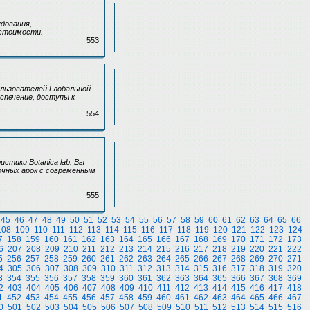
дования,
 стоимости.
553
льзователей Глобальной
спечение, доступы к
554
тики Botanica lab. Вы
очных арок с современным
555
45
46
47
48
49
50
51
52
53
54
55
56
57
58
59
60
61
62
63
64
65
66
108
109
110
111
112
113
114
115
116
117
118
119
120
121
122
123
124
7
158
159
160
161
162
163
164
165
166
167
168
169
170
171
172
173
6
207
208
209
210
211
212
213
214
215
216
217
218
219
220
221
222
5
256
257
258
259
260
261
262
263
264
265
266
267
268
269
270
271
4
305
306
307
308
309
310
311
312
313
314
315
316
317
318
319
320
3
354
355
356
357
358
359
360
361
362
363
364
365
366
367
368
369
2
403
404
405
406
407
408
409
410
411
412
413
414
415
416
417
418
1
452
453
454
455
456
457
458
459
460
461
462
463
464
465
466
467
0
501
502
503
504
505
506
507
508
509
510
511
512
513
514
515
516