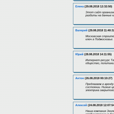
Елена
(29.08.2018 12:32:50)
Этот сайт организа
разбиты на данные к
Валерий
(29.08.2018 11:40:3
Московская строите
ключ в Подмосковье.
Юрий
(28.08.2018 14:11:55)
Интернет-ресурс Тво
общество, политика.
Антон
(26.08.2018 00:10:27)
Предлагаем в аренду
состоянии. Низкие це
электрика закрытого
Алексей
(24.08.2018 12:07:5
Наша компания Эколе