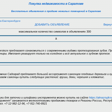
Покупка недвижимости в Саратове
Бесплатные объявления о продаже нежилых помещений в Саратове
 в Екатеринбурге
ДОБАВИТЬ ОБЪЯВЛЕНИЕ
Верну
максимальное количество символов в объявлениях 300
а
oteze предлагает ознакомиться с современными видами протезирования зубов. Пр
иры. Имплант реагирует только на холодное и всё актуальное о зубном протезе.
мник Садоград предлагает большой ассортимент саженцев плодовых деревьев и ку
гаем саженцы купить следующих растений: груши, дюки, черешня и клематис.
ашки для заточки и шлифовки инструмента можно купить на сайте
https://almaznyjkr
трумент” занимается мелкооптовыми продажами товаров в Регионы России, Респуб
ел. +7-12-982-12-96, +7-911-740-8921