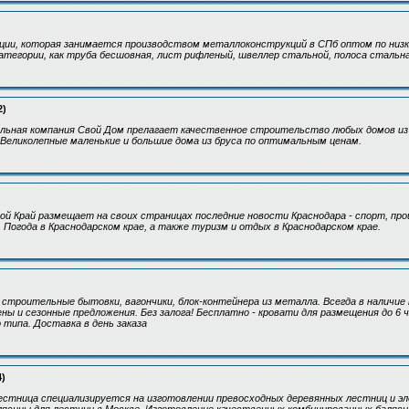
ции, которая занимается производством металлоконструкций в СПб оптом по низк
атегории, как труба бесшовная, лист рифленый, швеллер стальной, полоса стальн
2)
льная компания Свой Дом прелагает качественное строительство любых домов из 
 Великолепные маленькие и большие дома из бруса по оптимальным ценам.
й Край размещает на своих страницах последние новости Краснодара - спорт, про
 Погода в Краснодарском крае, а также туризм и отдых в Краснодарском крае.
 строительные бытовки, вагончики, блок-контейнера из металла. Всегда в наличие 
ны и сезонные предложения. Без залога! Бесплатно - кровати для размещения до 6 ч
 типа. Доставка в день заказа
4)
стница специализируется на изготовлении превосходных деревянных лестниц и эл