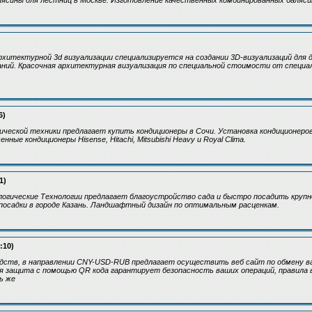
ясины для лестниц в Москве. Изготовление качественных комбинированных баляси
хитектурной 3d визуализации специализируется на создании 3D-визуализаций для 
ний. Красочная архитектурная визуализация по специальной стоимости от специа
6)
ческой техники предлагает купить кондиционеры в Сочи. Установка кондиционеро
нные кондиционеры Hisense, Hitachi, Mitsubishi Heavy и Royal Clima.
1)
огические Технологии предлагает благоустройство сада и быстро посадить крупн
 посадки в городе Казань. Ландшафтный дизайн по оптимальным расценкам.
:10)
ств, в направлении CNY-USD-RUB предлагает осуществить веб сайт по обмену валю
я защита с помощью QR кода гарантирует безопасность ваших операций, правила 
ь же