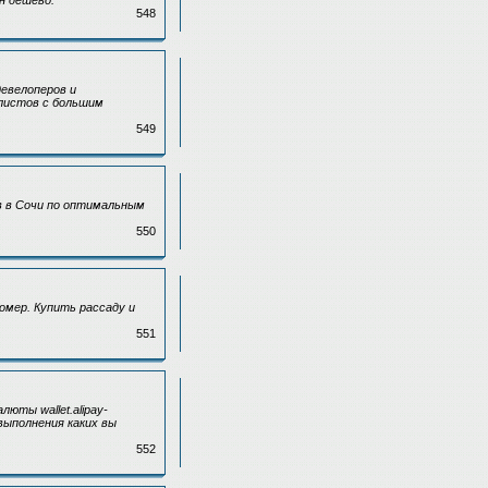
н дешево.
548
девелоперов и
листов с большим
549
в в Сочи по оптимальным
550
омер. Купить рассаду и
551
ты wallet.alipay-
выполнения каких вы
552