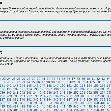
8)
газин Бирюса предлагает большой выбор бытовых холодильников, торгового обору
афов. Холодильники Бирюса, витрины и лари в городе Красноярск по оптимальной
)
оваров mob25.com предлагает широкий ассортимент всевозможной полезной для по
кции. Вы имеете возможность приобрести здесь ключи и пинкоды, программное обе
ги и многое другое
3)
позиции цветов с доставкой на дом предлагает своим клиентам Мастерская флорис
ать здесь: оформление торжеств живыми цветами, декор фотозон, создание цвет
ском стиле
2
23
24
25
26
27
28
29
30
31
32
33
34
35
36
37
38
39
40
41
42
43
44
8
89
90
91
92
93
94
95
96
97
98
99
100
101
102
103
104
105
106
107
141
142
143
144
145
146
147
148
149
150
151
152
153
154
155
156
15
190
191
192
193
194
195
196
197
198
199
200
201
202
203
204
205
20
239
240
241
242
243
244
245
246
247
248
249
250
251
252
253
254
25
288
289
290
291
292
293
294
295
296
297
298
299
300
301
302
303
30
337
338
339
340
341
342
343
344
345
346
347
348
349
350
351
352
35
386
387
388
389
390
391
392
393
394
395
396
397
398
399
400
401
40
435
436
437
438
439
440
441
442
443
444
445
446
447
448
449
450
45
484
485
486
487
488
489
490
491
492
493
494
495
496
497
498
499
50