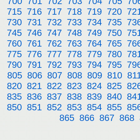
700
701
702
703
704
705
70
715
716
717
718
719
720
72
730
731
732
733
734
735
73
745
746
747
748
749
750
75
760
761
762
763
764
765
76
775
776
777
778
779
780
78
790
791
792
793
794
795
79
805
806
807
808
809
810
81
820
821
822
823
824
825
82
835
836
837
838
839
840
84
850
851
852
853
854
855
85
865
866
867
868