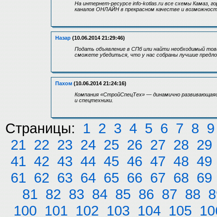
На интернет-ресурсе info-kotlas.ru все схемы Камаз,
каналов ОНЛАЙН в прекрасном качестве и возможность
Назар
(10.06.2014 21:29:46)
Подать объявление в СПб или найти необходимый това
сможете убедиться, что у нас собраны лучшие предло
Пахом
(10.06.2014 21:24:16)
Компания «СтройСпецТех» — динамично развивающаяся
и спецтехники.
Страницы:
1
2
3
4
5
6
7
8
9
21
22
23
24
25
26
27
28
29
41
42
43
44
45
46
47
48
49
61
62
63
64
65
66
67
68
69
81
82
83
84
85
86
87
88
8
100
101
102
103
104
105
10