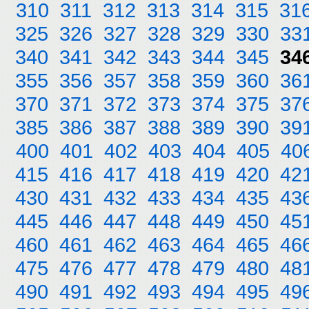
310
311
312
313
314
315
31
325
326
327
328
329
330
33
340
341
342
343
344
345
34
355
356
357
358
359
360
36
370
371
372
373
374
375
37
385
386
387
388
389
390
39
400
401
402
403
404
405
40
415
416
417
418
419
420
42
430
431
432
433
434
435
43
445
446
447
448
449
450
45
460
461
462
463
464
465
46
475
476
477
478
479
480
48
490
491
492
493
494
495
49