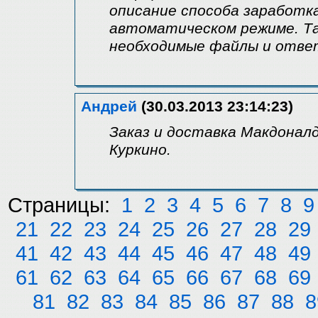
описание способа заработка
автоматическом режиме. Та
необходимые файлы и ответ
Андрей
(30.03.2013 23:14:23)
Заказ и доставка Макдоналд
Куркино.
Страницы:
1
2
3
4
5
6
7
8
9
21
22
23
24
25
26
27
28
29
41
42
43
44
45
46
47
48
49
61
62
63
64
65
66
67
68
69
81
82
83
84
85
86
87
88
8