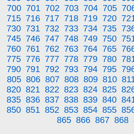
700
701
702
703
704
705
70
715
716
717
718
719
720
72
730
731
732
733
734
735
73
745
746
747
748
749
750
75
760
761
762
763
764
765
76
775
776
777
778
779
780
78
790
791
792
793
794
795
79
805
806
807
808
809
810
81
820
821
822
823
824
825
82
835
836
837
838
839
840
84
850
851
852
853
854
855
85
865
866
867
868