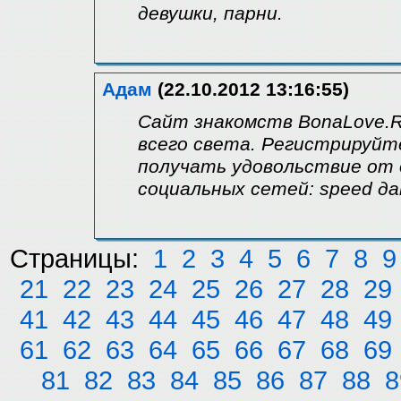
девушки, парни.
Адам
(22.10.2012 13:16:55)
Сайт знакомств BonaLove.R
всего света. Регистрируйт
получать удовольствие от 
социальных сетей: speed д
Страницы:
1
2
3
4
5
6
7
8
9
21
22
23
24
25
26
27
28
29
41
42
43
44
45
46
47
48
49
61
62
63
64
65
66
67
68
69
81
82
83
84
85
86
87
88
8