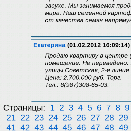
засухе. Мы занимаемся про
мира. Наш семенной картоф
от качества семян напряму
Екатерина
(01.02.2012 16:09:14)
Продаю квартиру в центре (
помещение. Не переведено. 1
улицы Советская, 2-я линия.
Цена: 2.700.000 руб. Торг.
Тел.: 8(987)308-65-03.
Страницы:
1
2
3
4
5
6
7
8
9
21
22
23
24
25
26
27
28
29
41
42
43
44
45
46
47
48
49