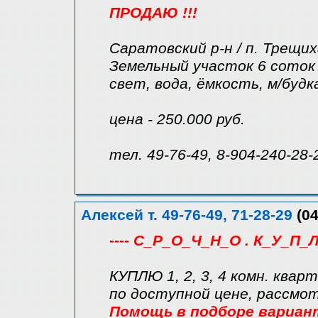
ПРОДАЮ !!!
Саратовский р-н / п. Трещи
Земельный участок 6 соток 
свет, вода, ёмкость, м/будк
цена - 250.000 руб.
тел. 49-76-49, 8-904-240-28-
Алексей т. 49-76-49, 71-28-29
(04
---- С_Р_О_Ч_Н_О . К_У_П_Л
КУПЛЮ 1, 2, 3, 4 комн. квар
по доступной цене, рассмо
Помощь в подборе вариан