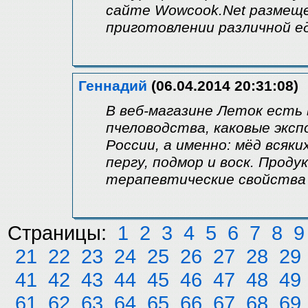
сайте Wowcook.Net размеще
приготовлении различной е
Геннадий
(06.04.2014 20:31:08)
В веб-магазине Леток есть
пчеловодства, каковые экс
России, а именно: мёд всяки
пергу, подмор и воск. Прод
терапевтические свойства
Страницы:
1
2
3
4
5
6
7
8
9
21
22
23
24
25
26
27
28
29
41
42
43
44
45
46
47
48
49
61
62
63
64
65
66
67
68
69