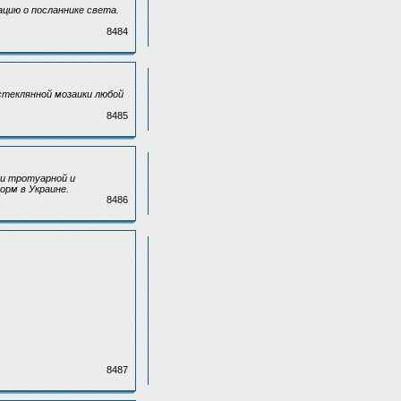
цию о посланнике света.
8484
стеклянной мозаики любой
8485
ки тротуарной и
орм в Украине.
8486
8487