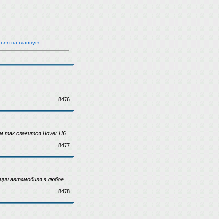
ться на главную
8476
м так славится Hover H6.
8477
ции автомобиля в любое
8478