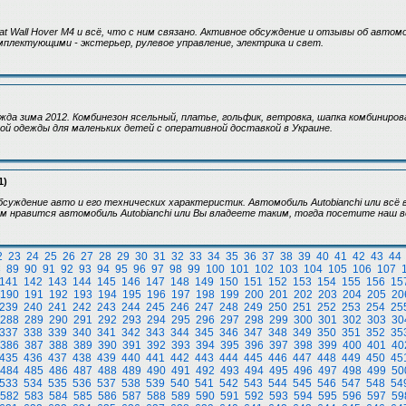
at Wall Hover M4 и всё, что с ним связано. Активное обсуждение и отзывы об автом
мплектующими - экстерьер, рулевое управление, электрика и свет.
жда зима 2012. Комбинезон ясельный, платье, гольфик, ветровка, шапка комбиниров
й одежды для маленьких детей с оперативной доставкой в Украине.
1)
Обсуждение авто и его технических характеристик. Автомобиль Autobianchi или всё
м нравится автомобиль Autobianchi или Вы владеете таким, тогда посетите наш в
2
23
24
25
26
27
28
29
30
31
32
33
34
35
36
37
38
39
40
41
42
43
44
8
89
90
91
92
93
94
95
96
97
98
99
100
101
102
103
104
105
106
107
141
142
143
144
145
146
147
148
149
150
151
152
153
154
155
156
15
190
191
192
193
194
195
196
197
198
199
200
201
202
203
204
205
20
239
240
241
242
243
244
245
246
247
248
249
250
251
252
253
254
25
288
289
290
291
292
293
294
295
296
297
298
299
300
301
302
303
30
337
338
339
340
341
342
343
344
345
346
347
348
349
350
351
352
35
386
387
388
389
390
391
392
393
394
395
396
397
398
399
400
401
40
435
436
437
438
439
440
441
442
443
444
445
446
447
448
449
450
45
484
485
486
487
488
489
490
491
492
493
494
495
496
497
498
499
50
533
534
535
536
537
538
539
540
541
542
543
544
545
546
547
548
54
582
583
584
585
586
587
588
589
590
591
592
593
594
595
596
597
59