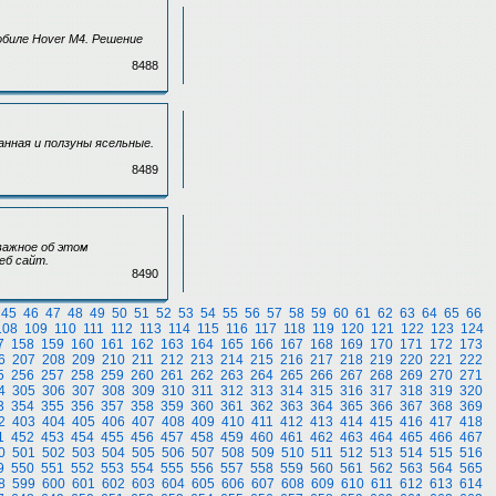
обиле Hover M4. Решение
8488
анная и ползуны ясельные.
8489
 важное об этом
еб сайт.
8490
45
46
47
48
49
50
51
52
53
54
55
56
57
58
59
60
61
62
63
64
65
66
108
109
110
111
112
113
114
115
116
117
118
119
120
121
122
123
124
7
158
159
160
161
162
163
164
165
166
167
168
169
170
171
172
173
6
207
208
209
210
211
212
213
214
215
216
217
218
219
220
221
222
5
256
257
258
259
260
261
262
263
264
265
266
267
268
269
270
271
4
305
306
307
308
309
310
311
312
313
314
315
316
317
318
319
320
3
354
355
356
357
358
359
360
361
362
363
364
365
366
367
368
369
2
403
404
405
406
407
408
409
410
411
412
413
414
415
416
417
418
1
452
453
454
455
456
457
458
459
460
461
462
463
464
465
466
467
0
501
502
503
504
505
506
507
508
509
510
511
512
513
514
515
516
9
550
551
552
553
554
555
556
557
558
559
560
561
562
563
564
565
8
599
600
601
602
603
604
605
606
607
608
609
610
611
612
613
614