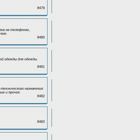
8479
вка на телефонах,
угое.
8480
ой одежды для одежды.
8481
технического назначения:
ые и прочее.
8482
8483