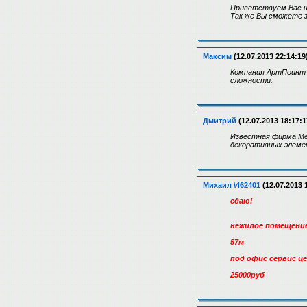
Приветствуем Вас н
Так же Вы сможете з
Максим
(12.07.2013 22:14:19
Компания АртПоинт 
сложности.
Дмитрий
(12.07.2013 18:17:1
Известная фирма Ме
декоративных элемен
Михаил \462401
(12.07.2013 
сдаю!
нежилое помещение 
57м
под офис сервис ц
25000руб