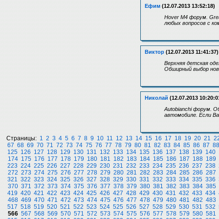
Ефим
(12.07.2013 13:52:18)
Hover M4 форум. Gre
любых вопросов с ко
Виктор
(12.07.2013 11:41:37)
Верхняя детская оде
Обширный выбор ново
Николай
(12.07.2013 10:20:0
Autobianchi форум. 
автомобиле. Если Ва
Страницы:
1
2
3
4
5
6
7
8
9
10
11
12
13
14
15
16
17
18
19
20
21
2
67
68
69
70
71
72
73
74
75
76
77
78
79
80
81
82
83
84
85
86
87
8
125
126
127
128
129
130
131
132
133
134
135
136
137
138
139
140
174
175
176
177
178
179
180
181
182
183
184
185
186
187
188
189
223
224
225
226
227
228
229
230
231
232
233
234
235
236
237
238
272
273
274
275
276
277
278
279
280
281
282
283
284
285
286
287
321
322
323
324
325
326
327
328
329
330
331
332
333
334
335
336
370
371
372
373
374
375
376
377
378
379
380
381
382
383
384
385
419
420
421
422
423
424
425
426
427
428
429
430
431
432
433
434
468
469
470
471
472
473
474
475
476
477
478
479
480
481
482
483
517
518
519
520
521
522
523
524
525
526
527
528
529
530
531
532
566
567
568
569
570
571
572
573
574
575
576
577
578
579
580
581