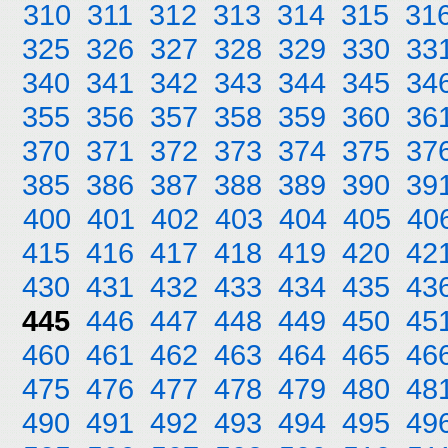
310
311
312
313
314
315
31
325
326
327
328
329
330
33
340
341
342
343
344
345
34
355
356
357
358
359
360
36
370
371
372
373
374
375
37
385
386
387
388
389
390
39
400
401
402
403
404
405
40
415
416
417
418
419
420
42
430
431
432
433
434
435
43
445
446
447
448
449
450
45
460
461
462
463
464
465
46
475
476
477
478
479
480
48
490
491
492
493
494
495
49