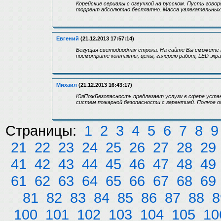
Корейские сериалы с озвучкой на русском. Пусть гово
торрент абсолютно бесплатно. Масса увлекательных 
Евгений
(21.12.2013 17:57:14)
Бегущая светодиодная строка. На сайте Вы сможете н
посмотрите контакты, цены, галерею работ, LED экра
Михаил
(21.12.2013 16:43:17)
ЮгПожБезопасность предлагает услуги в сфере устан
систем пожарной безопасности с гарантией. Полное 
Страницы:
1
2
3
4
5
6
7
8
9
21
22
23
24
25
26
27
28
29
41
42
43
44
45
46
47
48
49
61
62
63
64
65
66
67
68
69
81
82
83
84
85
86
87
88
8
100
101
102
103
104
105
10