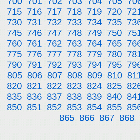
700
701
702
703
704
705
70
715
716
717
718
719
720
72
730
731
732
733
734
735
73
745
746
747
748
749
750
75
760
761
762
763
764
765
76
775
776
777
778
779
780
78
790
791
792
793
794
795
79
805
806
807
808
809
810
81
820
821
822
823
824
825
82
835
836
837
838
839
840
84
850
851
852
853
854
855
85
865
866
867
868