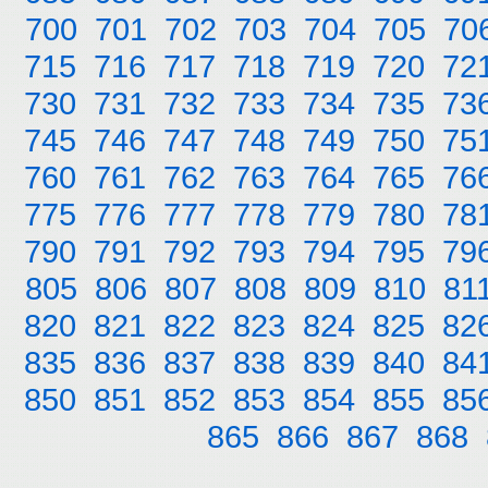
700
701
702
703
704
705
70
715
716
717
718
719
720
72
730
731
732
733
734
735
73
745
746
747
748
749
750
75
760
761
762
763
764
765
76
775
776
777
778
779
780
78
790
791
792
793
794
795
79
805
806
807
808
809
810
81
820
821
822
823
824
825
82
835
836
837
838
839
840
84
850
851
852
853
854
855
85
865
866
867
868