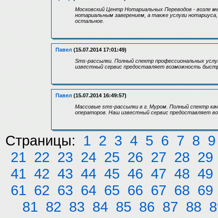
Московский Центр Нотариальных Переводов - возле ме
нотариальным заверением, а также услуги нотариуса
остальное.
Павел
(15.07.2014 17:01:49)
Sms-рассылки. Полный спектр профессиональных услу
известный сервис предоставляет возможность быстр
Павел
(15.07.2014 16:49:57)
Массовые sms-рассылки в г. Муром. Полный спектр ка
операторов. Наш известный сервис предоставляет в
Страницы:
1
2
3
4
5
6
7
8
9
21
22
23
24
25
26
27
28
29
41
42
43
44
45
46
47
48
49
61
62
63
64
65
66
67
68
69
81
82
83
84
85
86
87
88
8