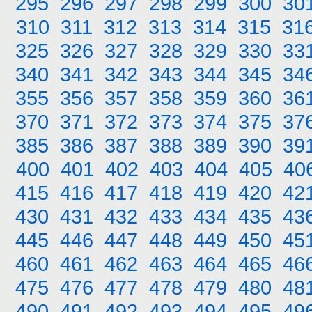
295
296
297
298
299
300
30
310
311
312
313
314
315
31
325
326
327
328
329
330
33
340
341
342
343
344
345
34
355
356
357
358
359
360
36
370
371
372
373
374
375
37
385
386
387
388
389
390
39
400
401
402
403
404
405
40
415
416
417
418
419
420
42
430
431
432
433
434
435
43
445
446
447
448
449
450
45
460
461
462
463
464
465
46
475
476
477
478
479
480
48
490
491
492
493
494
495
49