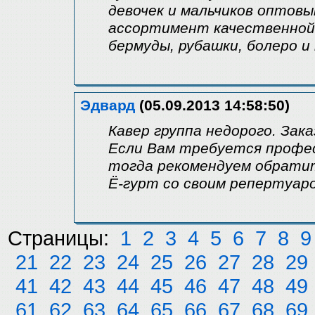
девочек и мальчиков оптов
ассортимент качественной 
бермуды, рубашки, болеро и
Эдвард
(05.09.2013 14:58:50)
Кавер группа недорого. Зак
Если Вам требуется професс
тогда рекомендуем обратит
Ё-гурт со своим репертуар
Страницы:
1
2
3
4
5
6
7
8
9
21
22
23
24
25
26
27
28
29
41
42
43
44
45
46
47
48
49
61
62
63
64
65
66
67
68
69