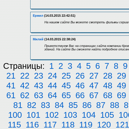
Ермил
(14.03.2015 22:42:51)
На нашем сайте Вы можете смотреть фильмы сериалы
Милий
(14.03.2015 22:38:24)
Приветствуем Вас на страницах сайта компании Кров
зданий. На сайте Вы сможете найти подробное описан
Страницы:
1
2
3
4
5
6
7
8
9
21
22
23
24
25
26
27
28
29
41
42
43
44
45
46
47
48
49
61
62
63
64
65
66
67
68
69
81
82
83
84
85
86
87
88
8
100
101
102
103
104
105
10
115
116
117
118
119
120
12