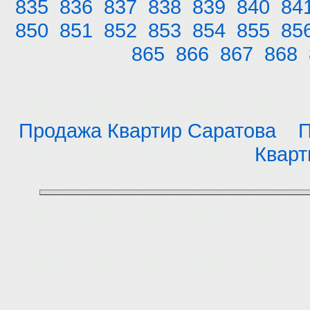
835
836
837
838
839
840
84
850
851
852
853
854
855
85
865
866
867
868
Продажа Квартир Саратова
П
Кварт