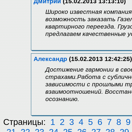
Дмитрий
(15.02.2013 13:13:10)
Широко известная компания
возможность заказать Газел
квартирного переезда. Гру
предлагаем качественные ус
Александр
(15.02.2013 12:42:25)
Достижение гармонии в свое
страхами.Работа с сублич
зависимости с прошлыми 
взаимоотношений. Восстано
осознанию.
Страницы:
1
2
3
4
5
6
7
8
9
21
22
23
24
25
26
27
28
29