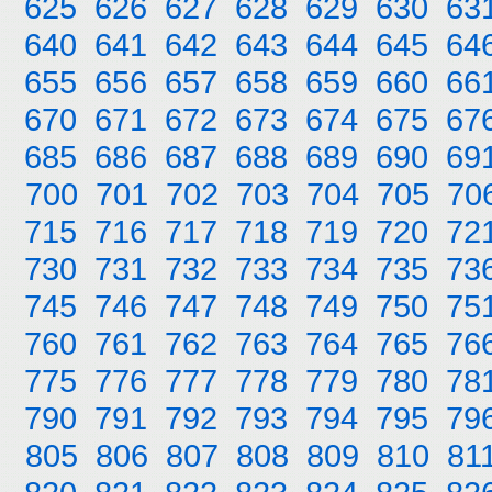
625
626
627
628
629
630
63
640
641
642
643
644
645
64
655
656
657
658
659
660
66
670
671
672
673
674
675
67
685
686
687
688
689
690
69
700
701
702
703
704
705
70
715
716
717
718
719
720
72
730
731
732
733
734
735
73
745
746
747
748
749
750
75
760
761
762
763
764
765
76
775
776
777
778
779
780
78
790
791
792
793
794
795
79
805
806
807
808
809
810
81