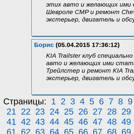
этих авто и желающих ими
Шевроле CMP и ремонт Chev
экстерьер, двигатель и об
Борис
(05.04.2015 17:36:12)
KIA Trailster клуб специаль
авто и желающих ими стат
Трейлстер и ремонт KIA Trai
экстерьер, двигатель и об
Страницы:
1
2
3
4
5
6
7
8
9
21
22
23
24
25
26
27
28
29
41
42
43
44
45
46
47
48
49
61
62
63
64
65
66
67
68
69