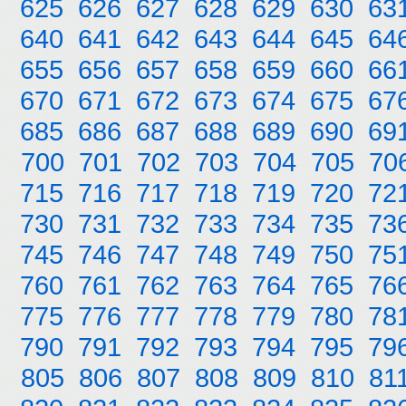
625
626
627
628
629
630
63
640
641
642
643
644
645
64
655
656
657
658
659
660
66
670
671
672
673
674
675
67
685
686
687
688
689
690
69
700
701
702
703
704
705
70
715
716
717
718
719
720
72
730
731
732
733
734
735
73
745
746
747
748
749
750
75
760
761
762
763
764
765
76
775
776
777
778
779
780
78
790
791
792
793
794
795
79
805
806
807
808
809
810
81