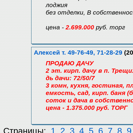
лоджия
без отделки, В собственнос
цена -
2.699.000
руб. торг
Алексей т. 49-76-49, 71-28-29
(20
ПРОДАЮ ДАЧУ
2 эт. кирп. дачу в п. Трещи
дь дачи: 72/50/7
3 комн, кухня, гостиная, п
емкость, сад, кирп. баня (
соток и дача в собственн
цена - 1.375.000 руб. ТОРГ
Страницы:
1
2
3
4
5
6
7
8
9