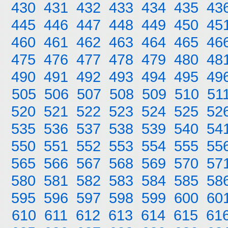
430
431
432
433
434
435
43
445
446
447
448
449
450
45
460
461
462
463
464
465
46
475
476
477
478
479
480
48
490
491
492
493
494
495
49
505
506
507
508
509
510
51
520
521
522
523
524
525
52
535
536
537
538
539
540
54
550
551
552
553
554
555
55
565
566
567
568
569
570
57
580
581
582
583
584
585
58
595
596
597
598
599
600
60
610
611
612
613
614
615
61