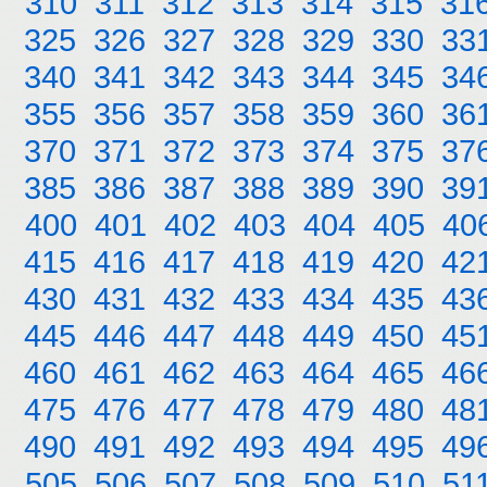
310
311
312
313
314
315
31
325
326
327
328
329
330
33
340
341
342
343
344
345
34
355
356
357
358
359
360
36
370
371
372
373
374
375
37
385
386
387
388
389
390
39
400
401
402
403
404
405
40
415
416
417
418
419
420
42
430
431
432
433
434
435
43
445
446
447
448
449
450
45
460
461
462
463
464
465
46
475
476
477
478
479
480
48
490
491
492
493
494
495
49
505
506
507
508
509
510
51