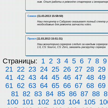
ним. Опыт работы в ремонте стартеров и генераторов 
Симон
(11.03.2013 15:58:50)
Наш техцентр в Сабурово оказывает полный спектр у
необходимые для ремонта запчасти volvo.
Прокл
(11.03.2013 15:51:31)
Наш мониторинг серверов следит за каждым серверов о
1.6, CS: Source, CS: Zero, заказать раскрутку сервера
Страницы:
1
2
3
4
5
6
7
8
9
21
22
23
24
25
26
27
28
29
41
42
43
44
45
46
47
48
49
61
62
63
64
65
66
67
68
69
81
82
83
84
85
86
87
88
8
100
101
102
103
104
105
10