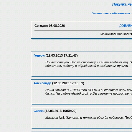
Покупка н
Бесплатные объявления 
Сегодня
08.08.2026
ДОБАВ
максимальное колич
Гедеон
(12.03.2013 17:21:47)
Приветствуем Вас на страницах сайта knobster.org.
облегчить работу с обработкой и созданием музыки.
Александр
(12.03.2013 17:10:59)
Наша компания ЭЛЕКТРИК ПРОФИ выполняет весь комп
дачах. На сайте elektrikprofi.ru Вы сможете посмотре
Савва
(12.03.2013 16:59:22)
Магазин №1. Женская и мужская одежда недорого. Прод