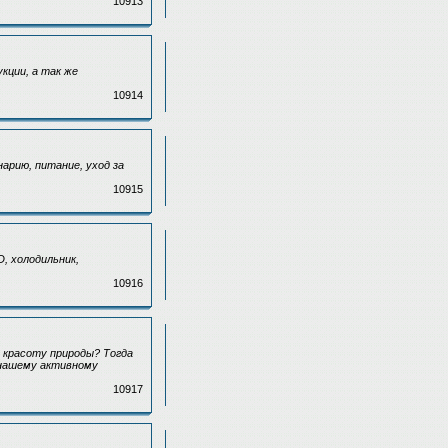
10913
ции, а так же
.
10914
арию, питание, уход за
10915
, холодильник,
10916
 красоту природы? Тогда
 нашему активному
10917