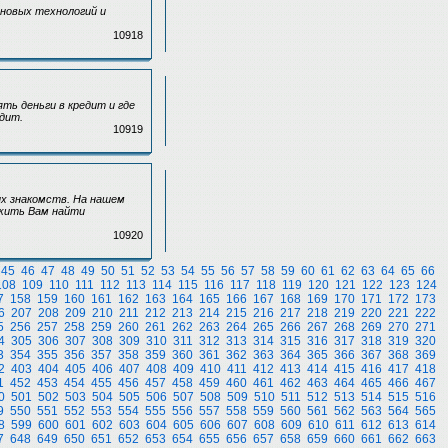
 новых технологий и
10918
ять деньги в кредит и где
дит.
10919
х знакомств. На нашем
ожить Вам найти
10920
45
46
47
48
49
50
51
52
53
54
55
56
57
58
59
60
61
62
63
64
65
66
108
109
110
111
112
113
114
115
116
117
118
119
120
121
122
123
124
7
158
159
160
161
162
163
164
165
166
167
168
169
170
171
172
173
6
207
208
209
210
211
212
213
214
215
216
217
218
219
220
221
222
5
256
257
258
259
260
261
262
263
264
265
266
267
268
269
270
271
4
305
306
307
308
309
310
311
312
313
314
315
316
317
318
319
320
3
354
355
356
357
358
359
360
361
362
363
364
365
366
367
368
369
2
403
404
405
406
407
408
409
410
411
412
413
414
415
416
417
418
1
452
453
454
455
456
457
458
459
460
461
462
463
464
465
466
467
0
501
502
503
504
505
506
507
508
509
510
511
512
513
514
515
516
9
550
551
552
553
554
555
556
557
558
559
560
561
562
563
564
565
8
599
600
601
602
603
604
605
606
607
608
609
610
611
612
613
614
7
648
649
650
651
652
653
654
655
656
657
658
659
660
661
662
663