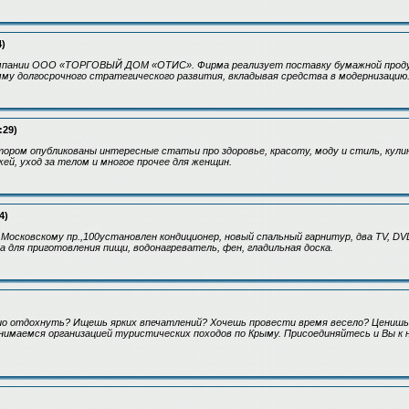
4)
мпании ООО «ТОРГОВЫЙ ДОМ «ОТИС». Фирма реализует поставку бумажной продук
му долгосрочного стратегического развития, вкладывая средства в модернизацию
:29)
тором опубликованы интересные статьи про здоровье, красоту, моду и стиль, кулин
жей, уход за телом и многое прочее для женщин.
4)
Московскому пр.,100установлен кондиционер, новый спальный гарнитур, два TV, DVD
а для приготовления пищи, водонагреватель, фен, гладильная доска.
ошо отдохнуть? Ищешь ярких впечатлений? Хочешь провести время весело? Ценишь
анимаемся организацией туристических походов по Крыму. Присоединяйтесь и Вы к