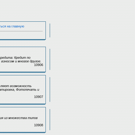
ться на главную
редита: Кредит по
взносом и многое другое.
10906
авляют возможность
атировка, Фотопечать и
10907
лия из множества типов
10908