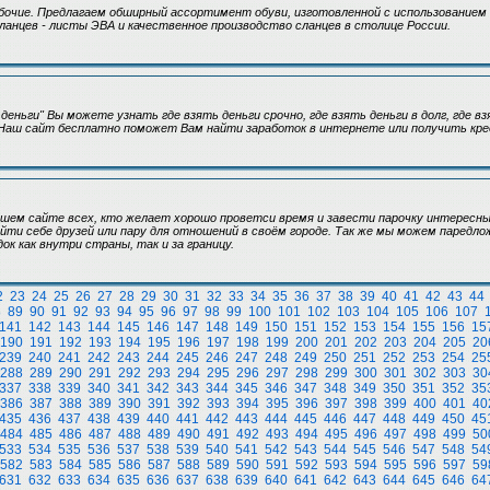
бочие. Предлагаем обширный ассортимент обуви, изготовленной с использованием
ланцев - листы ЭВА и качественное производство сланцев в столице России.
деньги" Вы можете узнать где взять деньги срочно, где взять деньги в долг, где вз
 Наш сайт бесплатно поможет Вам найти заработок в интернете или получить кре
шем сайте всех, кто желает хорошо проветси время и завести парочку интересны
ти себе друзей или пару для отношений в своём городе. Так же мы можем паредл
ок как внутри страны, так и за границу.
2
23
24
25
26
27
28
29
30
31
32
33
34
35
36
37
38
39
40
41
42
43
44
8
89
90
91
92
93
94
95
96
97
98
99
100
101
102
103
104
105
106
107
141
142
143
144
145
146
147
148
149
150
151
152
153
154
155
156
15
190
191
192
193
194
195
196
197
198
199
200
201
202
203
204
205
20
239
240
241
242
243
244
245
246
247
248
249
250
251
252
253
254
25
288
289
290
291
292
293
294
295
296
297
298
299
300
301
302
303
30
337
338
339
340
341
342
343
344
345
346
347
348
349
350
351
352
35
386
387
388
389
390
391
392
393
394
395
396
397
398
399
400
401
40
435
436
437
438
439
440
441
442
443
444
445
446
447
448
449
450
45
484
485
486
487
488
489
490
491
492
493
494
495
496
497
498
499
50
533
534
535
536
537
538
539
540
541
542
543
544
545
546
547
548
54
582
583
584
585
586
587
588
589
590
591
592
593
594
595
596
597
59
631
632
633
634
635
636
637
638
639
640
641
642
643
644
645
646
64