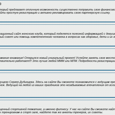
)
оторый предлагает отличную возможность существенно поправить свое финансово
ойти простую регистрацию и активно рекламировать свою партнерскую ссылку.
ационный сайт женского клуба, который поделятся полезной информацией с девуш
ый совет или помощь компетентного человека в вопросах как здоровье, дети и их в
)
имание-внимание! Открылся новый уникальный проект! Успейте занять свое место
твительно работает!!! Это лучше любой МММ или МЛМ. Подробности регистрации, 
дущего Сергея Дубинцева. Здесь на сайте Вы сможете познакомится с ведущим п
онеж. Ведущий на любой из ваших праздников это незабываемые впечатления от всег
щенный спортивной тематике, а именно фитнесу. У нас на сайте Вы сможете най
 тренировкам в спорт зале, найдете так же анкеты тренеров, их советы.