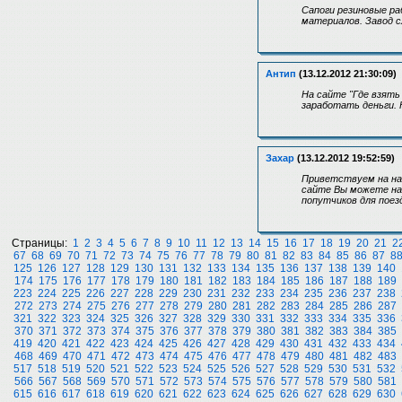
Сапоги резиновые ра
материалов. Завод с
Антип
(13.12.2012 21:30:09)
На сайте "Где взять 
заработать деньги.
Захар
(13.12.2012 19:52:59)
Приветствуем на на
сайте Вы можете най
попутчиков для поезд
Страницы:
1
2
3
4
5
6
7
8
9
10
11
12
13
14
15
16
17
18
19
20
21
2
67
68
69
70
71
72
73
74
75
76
77
78
79
80
81
82
83
84
85
86
87
8
125
126
127
128
129
130
131
132
133
134
135
136
137
138
139
140
174
175
176
177
178
179
180
181
182
183
184
185
186
187
188
189
223
224
225
226
227
228
229
230
231
232
233
234
235
236
237
238
272
273
274
275
276
277
278
279
280
281
282
283
284
285
286
287
321
322
323
324
325
326
327
328
329
330
331
332
333
334
335
336
370
371
372
373
374
375
376
377
378
379
380
381
382
383
384
385
419
420
421
422
423
424
425
426
427
428
429
430
431
432
433
434
468
469
470
471
472
473
474
475
476
477
478
479
480
481
482
483
517
518
519
520
521
522
523
524
525
526
527
528
529
530
531
532
566
567
568
569
570
571
572
573
574
575
576
577
578
579
580
581
615
616
617
618
619
620
621
622
623
624
625
626
627
628
629
630