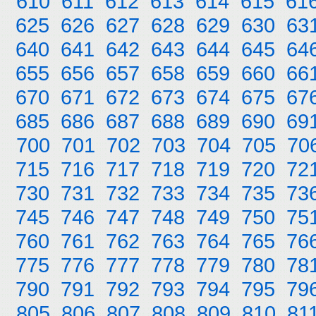
610
611
612
613
614
615
61
625
626
627
628
629
630
63
640
641
642
643
644
645
64
655
656
657
658
659
660
66
670
671
672
673
674
675
67
685
686
687
688
689
690
69
700
701
702
703
704
705
70
715
716
717
718
719
720
72
730
731
732
733
734
735
73
745
746
747
748
749
750
75
760
761
762
763
764
765
76
775
776
777
778
779
780
78
790
791
792
793
794
795
79
805
806
807
808
809
810
81