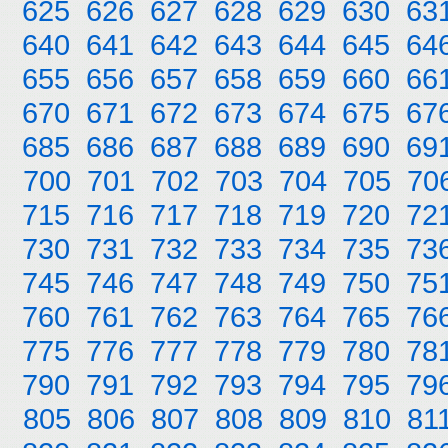
625
626
627
628
629
630
63
640
641
642
643
644
645
64
655
656
657
658
659
660
66
670
671
672
673
674
675
67
685
686
687
688
689
690
69
700
701
702
703
704
705
70
715
716
717
718
719
720
72
730
731
732
733
734
735
73
745
746
747
748
749
750
75
760
761
762
763
764
765
76
775
776
777
778
779
780
78
790
791
792
793
794
795
79
805
806
807
808
809
810
81