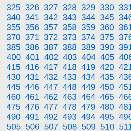
325
326
327
328
329
330
33
340
341
342
343
344
345
34
355
356
357
358
359
360
36
370
371
372
373
374
375
37
385
386
387
388
389
390
39
400
401
402
403
404
405
40
415
416
417
418
419
420
42
430
431
432
433
434
435
43
445
446
447
448
449
450
45
460
461
462
463
464
465
46
475
476
477
478
479
480
48
490
491
492
493
494
495
49
505
506
507
508
509
510
51