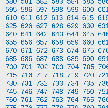
580
581
582
583
584
585
58
595
596
597
598
599
600
60
610
611
612
613
614
615
61
625
626
627
628
629
630
63
640
641
642
643
644
645
64
655
656
657
658
659
660
66
670
671
672
673
674
675
67
685
686
687
688
689
690
69
700
701
702
703
704
705
70
715
716
717
718
719
720
72
730
731
732
733
734
735
73
745
746
747
748
749
750
75
760
761
762
763
764
765
76
775
776
777
778
779
780
78