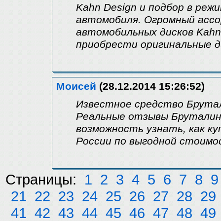
Kahn Design и подбор в реж
автомобиля. Огромный асс
автомобильных дисков Kahn
приобрести оригинальные д
Моисей
(28.12.2014 15:26:52)
Известное средство Брута
Реальные отзывы Бруталин
возможность узнать, как к
России по выгодной стоимо
Страницы:
1
2
3
4
5
6
7
8
9
21
22
23
24
25
26
27
28
29
41
42
43
44
45
46
47
48
49