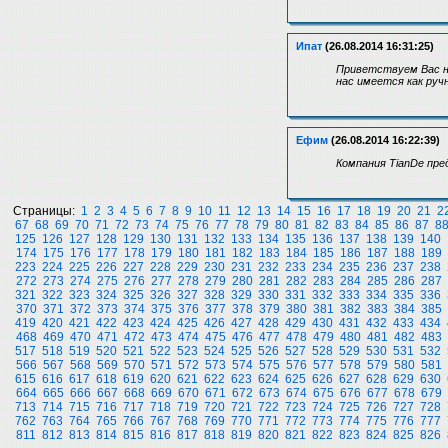
Ипат
(26.08.2014 16:31:25)
Приветствуем Вас на
нас имеется как руч
Ефим
(26.08.2014 16:22:39)
Компания TianDe пр
Страницы:
1
2
3
4
5
6
7
8
9
10
11
12
13
14
15
16
17
18
19
20
21
2
67
68
69
70
71
72
73
74
75
76
77
78
79
80
81
82
83
84
85
86
87
8
125
126
127
128
129
130
131
132
133
134
135
136
137
138
139
140
174
175
176
177
178
179
180
181
182
183
184
185
186
187
188
189
223
224
225
226
227
228
229
230
231
232
233
234
235
236
237
238
272
273
274
275
276
277
278
279
280
281
282
283
284
285
286
287
321
322
323
324
325
326
327
328
329
330
331
332
333
334
335
336
370
371
372
373
374
375
376
377
378
379
380
381
382
383
384
385
419
420
421
422
423
424
425
426
427
428
429
430
431
432
433
434
468
469
470
471
472
473
474
475
476
477
478
479
480
481
482
483
517
518
519
520
521
522
523
524
525
526
527
528
529
530
531
532
566
567
568
569
570
571
572
573
574
575
576
577
578
579
580
581
615
616
617
618
619
620
621
622
623
624
625
626
627
628
629
630
664
665
666
667
668
669
670
671
672
673
674
675
676
677
678
679
713
714
715
716
717
718
719
720
721
722
723
724
725
726
727
728
762
763
764
765
766
767
768
769
770
771
772
773
774
775
776
777
811
812
813
814
815
816
817
818
819
820
821
822
823
824
825
826