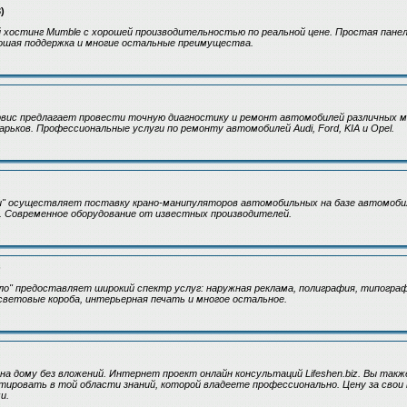
)
хостинг Mumble с хорошей производительностью по реальной цене. Простая панел
рошая поддержка и многие остальные преимущества.
рвис предлагает провести точную диагностику и ремонт автомобилей различных м
арьков. Профессиональные услуги по ремонту автомобилей Audi, Ford, KIA и Opel.
u" осуществляет поставку крано-мани­пуляторов автомобильных на базе автомобиле
. Современное оборудование от известных производителей.
)
ло" предоставляет широкий спектр услуг: наружная реклама, полиграфия, типограф
световые короба, интерьерная печать и многое остальное.
на дому без вложений. Интернет проект онлайн консультаций Lifeshen.biz. Вы та
тировать в той области знаний, которой владеете профессионально. Цену за свои
и.