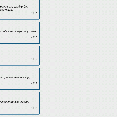
риличные скидки для
родукции.
4414
et работает круглосуточно
4415
4416
жей, ремонт квартир,
4417
 декоративные, гвозди
4418