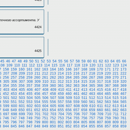
почного ассортимента. У
4424
4425
45
46
47
48
49
50
51
52
53
54
55
56
57
58
59
60
61
62
63
64
65
66
108
109
110
111
112
113
114
115
116
117
118
119
120
121
122
123
124
7
158
159
160
161
162
163
164
165
166
167
168
169
170
171
172
173
6
207
208
209
210
211
212
213
214
215
216
217
218
219
220
221
222
5
256
257
258
259
260
261
262
263
264
265
266
267
268
269
270
271
4
305
306
307
308
309
310
311
312
313
314
315
316
317
318
319
320
3
354
355
356
357
358
359
360
361
362
363
364
365
366
367
368
369
2
403
404
405
406
407
408
409
410
411
412
413
414
415
416
417
418
1
452
453
454
455
456
457
458
459
460
461
462
463
464
465
466
467
0
501
502
503
504
505
506
507
508
509
510
511
512
513
514
515
516
9
550
551
552
553
554
555
556
557
558
559
560
561
562
563
564
565
8
599
600
601
602
603
604
605
606
607
608
609
610
611
612
613
614
7
648
649
650
651
652
653
654
655
656
657
658
659
660
661
662
663
6
697
698
699
700
701
702
703
704
705
706
707
708
709
710
711
712
5
746
747
748
749
750
751
752
753
754
755
756
757
758
759
760
761
4
795
796
797
798
799
800
801
802
803
804
805
806
807
808
809
810
3
844
845
846
847
848
849
850
851
852
853
854
855
856
857
858
859