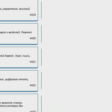
ь управления, высокий
4419
арок и моделей. Ремонт
4420
й КамАЗ, Урал, Isuzu,
4421
ия, цифровая печать,
4422
кже можете стать
 консультации Вы
4423