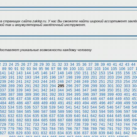
 страницах сайта zaklep.ru. У нас Вы сможете найти широкий ассортимент заклё
ной так и аккумуляторный заклёпочный инструмент.
едоставляет уникальные возможности каждому человеку
2
23
24
25
26
27
28
29
30
31
32
33
34
35
36
37
38
39
40
41
42
43
44
8
89
90
91
92
93
94
95
96
97
98
99
100
101
102
103
104
105
106
107
141
142
143
144
145
146
147
148
149
150
151
152
153
154
155
156
15
190
191
192
193
194
195
196
197
198
199
200
201
202
203
204
205
20
239
240
241
242
243
244
245
246
247
248
249
250
251
252
253
254
25
288
289
290
291
292
293
294
295
296
297
298
299
300
301
302
303
30
337
338
339
340
341
342
343
344
345
346
347
348
349
350
351
352
35
386
387
388
389
390
391
392
393
394
395
396
397
398
399
400
401
40
435
436
437
438
439
440
441
442
443
444
445
446
447
448
449
450
45
484
485
486
487
488
489
490
491
492
493
494
495
496
497
498
499
50
533
534
535
536
537
538
539
540
541
542
543
544
545
546
547
548
54
582
583
584
585
586
587
588
589
590
591
592
593
594
595
596
597
59
631
632
633
634
635
636
637
638
639
640
641
642
643
644
645
646
64
680
681
682
683
684
685
686
687
688
689
690
691
692
693
694
695
69
729
730
731
732
733
734
735
736
737
738
739
740
741
742
743
744
74
778
779
780
781
782
783
784
785
786
787
788
789
790
791
792
793
79
827
828
829
830
831
832
833
834
835
836
837
838
839
840
841
842
84