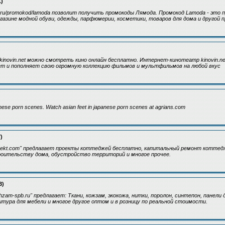
1)
.ru/promokod/lamoda позволит получить промокоды Лямода. Промокод Lamoda - это п
агазине модной обуви, одежды, парфюмерии, косметики, товаров для дома и другой п
inovin.net можно смотреть кино онлайн бесплатно. Интернет-кинотеатр kinovin.n
ет и пополняет свою огромную коллекцию фильмов и мультфильмов на любой вкус
anese porn scenes. Watch asian feet in japanese porn scenes at agrians.com
)
roekt.com" предлагает проекты коттеджей бесплатно, капитальный ремонт коттед
роительству дома, обустройство территорий и многое прочее.
3)
zam-spb.ru" предлагает: Ткани, кожзам, экокожа, нитки, поролон, синтепон, панели
тура для мебели и многое другое оптом и в розницу по реальной стоимости.