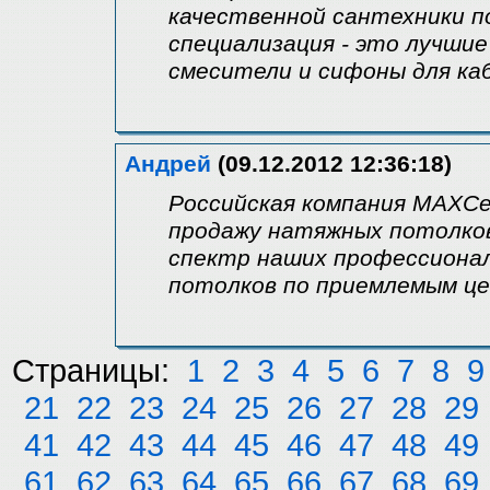
качественной сантехники п
специализация - это лучши
смесители и сифоны для каб
Андрей
(09.12.2012 12:36:18)
Российская компания MAXCei
продажу натяжных потолков
спектр наших профессиона
потолков по приемлемым це
Страницы:
1
2
3
4
5
6
7
8
9
21
22
23
24
25
26
27
28
29
41
42
43
44
45
46
47
48
49
61
62
63
64
65
66
67
68
69