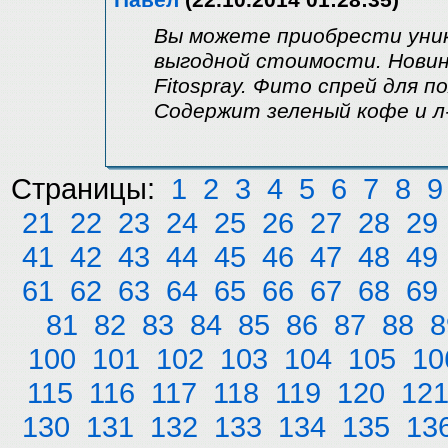
Павел
(22.10.2014 01:28:35)
Вы можете приобрести уник
выгодной стоимости. Новинк
Fitospray. Фито спрей для 
Содержит зеленый кофе и л
Страницы:
1
2
3
4
5
6
7
8
9
21
22
23
24
25
26
27
28
29
41
42
43
44
45
46
47
48
49
61
62
63
64
65
66
67
68
69
81
82
83
84
85
86
87
88
8
100
101
102
103
104
105
10
115
116
117
118
119
120
12
130
131
132
133
134
135
13