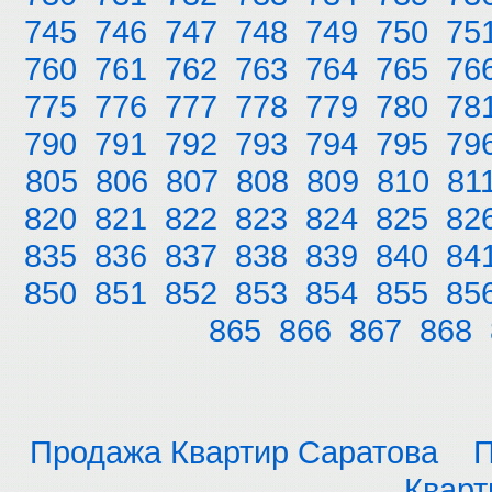
745
746
747
748
749
750
75
760
761
762
763
764
765
76
775
776
777
778
779
780
78
790
791
792
793
794
795
79
805
806
807
808
809
810
81
820
821
822
823
824
825
82
835
836
837
838
839
840
84
850
851
852
853
854
855
85
865
866
867
868
Продажа Квартир Саратова
П
Кварт