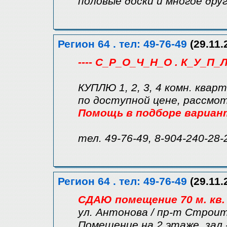
половые доски и многое друг
Регион 64 . тел: 49-76-49
(29.11.
---- С_Р_О_Ч_Н_О . К_У_П_Л
КУПЛЮ 1, 2, 3, 4 комн. квар
по доступной цене, рассмо
Помощь в подборе вариан
тел. 49-76-49, 8-904-240-28-
Регион 64 . тел: 49-76-49
(29.11.
СДАЮ помещение 70 м. кв.
ул. Антонова / пр-т Строит
Помещение на 2 этаже, зал - 