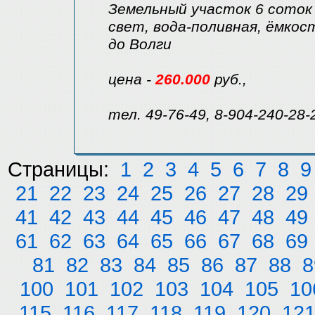
Земельный участок 6 соток 
свет, вода-поливная, ёмкость
до Волги
цена -
260.000
руб.,
тел. 49-76-49, 8-904-240-28-
Страницы:
1
2
3
4
5
6
7
8
9
21
22
23
24
25
26
27
28
29
41
42
43
44
45
46
47
48
49
61
62
63
64
65
66
67
68
69
81
82
83
84
85
86
87
88
8
100
101
102
103
104
105
10
115
116
117
118
119
120
12