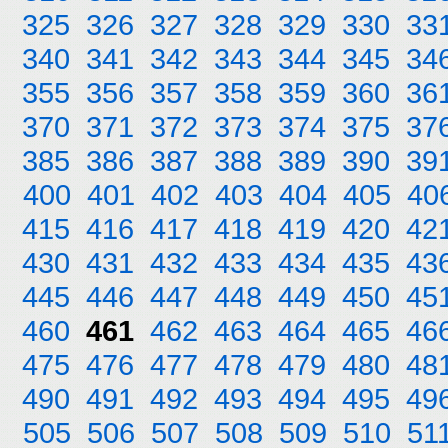
325
326
327
328
329
330
33
340
341
342
343
344
345
34
355
356
357
358
359
360
36
370
371
372
373
374
375
37
385
386
387
388
389
390
39
400
401
402
403
404
405
40
415
416
417
418
419
420
42
430
431
432
433
434
435
43
445
446
447
448
449
450
45
460
461
462
463
464
465
46
475
476
477
478
479
480
48
490
491
492
493
494
495
49
505
506
507
508
509
510
51