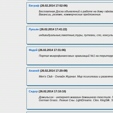
Евграф
(26.02.2014 17:52:06)
Бесплатная Доска объявлений о работе на дому rabot
Вакансии, резюме, коммерческие предложения.
Лукьян
(26.02.2014 17:41:22)
индивидуальные,пакетные,туры, путевки, спо, консул
Фадей
(26.02.2014 17:31:06)
Портал микрофинансовых орагизаций №1 на територри
Ананий
(26.02.2014 17:20:08)
Men's Club - Онлайн Журнал. Мир психологии и развле
Сидор
(26.02.2014 17:10:10)
Домильсон - интернет магазин домашнего текстиля. По
German Grass. Легкие Сны. LightDreams. Cleo. KingSilk. S