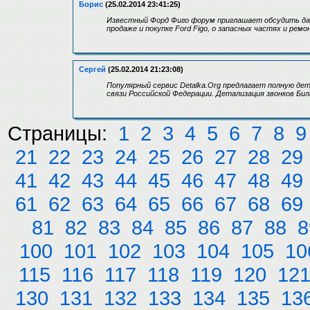
Борис
(25.02.2014 23:41:25)
Известный Форд Фиго форум приглашает обсудить дан
продаже и покупке Ford Figo, о запасных частях и ремо
Сергей
(25.02.2014 21:23:08)
Популярный сервис Detalka.Org предлагает полную де
связи Российской Федерации. Детализация звонков Би
Страницы:
1
2
3
4
5
6
7
8
9
21
22
23
24
25
26
27
28
29
41
42
43
44
45
46
47
48
49
61
62
63
64
65
66
67
68
69
81
82
83
84
85
86
87
88
8
100
101
102
103
104
105
10
115
116
117
118
119
120
12
130
131
132
133
134
135
13