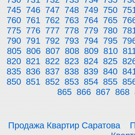
745
746
747
748
749
750
75
760
761
762
763
764
765
76
775
776
777
778
779
780
78
790
791
792
793
794
795
79
805
806
807
808
809
810
81
820
821
822
823
824
825
82
835
836
837
838
839
840
84
850
851
852
853
854
855
85
865
866
867
868
Продажа Квартир Саратова
П