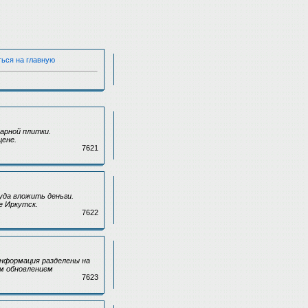
ться на главную
арной плитки.
цене.
7621
уда вложить деньги.
е Иркутск.
7622
информация разделены на
ым обновлением
7623