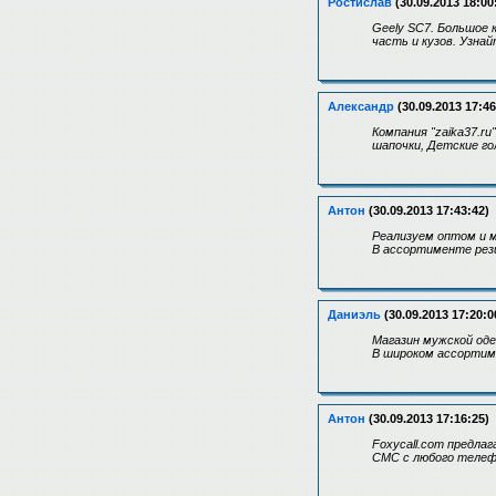
Ростислав
(30.09.2013 18:00
Geely SC7. Большое
часть и кузов. Узна
Александр
(30.09.2013 17:46
Компания "zaika37.r
шапочки, Детские го
Антон
(30.09.2013 17:43:42)
Реализуем оптом и м
В ассортименте резинк
Даниэль
(30.09.2013 17:20:0
Магазин мужской оде
В широком ассортиме
Антон
(30.09.2013 17:16:25)
Foxycall.com предла
СМС с любого телеф