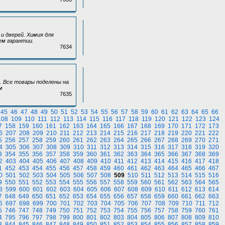
и дверей. Химия для
ем гарантии.
7634
. Все товары поделены на
м
7635
45
46
47
48
49
50
51
52
53
54
55
56
57
58
59
60
61
62
63
64
65
66
108
109
110
111
112
113
114
115
116
117
118
119
120
121
122
123
124
7
158
159
160
161
162
163
164
165
166
167
168
169
170
171
172
173
6
207
208
209
210
211
212
213
214
215
216
217
218
219
220
221
222
5
256
257
258
259
260
261
262
263
264
265
266
267
268
269
270
271
4
305
306
307
308
309
310
311
312
313
314
315
316
317
318
319
320
3
354
355
356
357
358
359
360
361
362
363
364
365
366
367
368
369
2
403
404
405
406
407
408
409
410
411
412
413
414
415
416
417
418
1
452
453
454
455
456
457
458
459
460
461
462
463
464
465
466
467
0
501
502
503
504
505
506
507
508
509
510
511
512
513
514
515
516
9
550
551
552
553
554
555
556
557
558
559
560
561
562
563
564
565
8
599
600
601
602
603
604
605
606
607
608
609
610
611
612
613
614
7
648
649
650
651
652
653
654
655
656
657
658
659
660
661
662
663
6
697
698
699
700
701
702
703
704
705
706
707
708
709
710
711
712
5
746
747
748
749
750
751
752
753
754
755
756
757
758
759
760
761
4
795
796
797
798
799
800
801
802
803
804
805
806
807
808
809
810
3
844
845
846
847
848
849
850
851
852
853
854
855
856
857
858
859