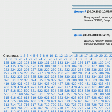
Дмитрий
(30.09.2013 10:53:5
Популярный салон ху
дерева OSMO, двери
Денис
(30.09.2013 06:52:25)
Данный проект фирмы
данные рубрики, как
Страницы:
1
2
3
4
5
6
7
8
9
10
11
12
13
14
15
16
17
18
19
20
21
2
67
68
69
70
71
72
73
74
75
76
77
78
79
80
81
82
83
84
85
86
87
8
125
126
127
128
129
130
131
132
133
134
135
136
137
138
139
140
174
175
176
177
178
179
180
181
182
183
184
185
186
187
188
189
223
224
225
226
227
228
229
230
231
232
233
234
235
236
237
238
272
273
274
275
276
277
278
279
280
281
282
283
284
285
286
287
321
322
323
324
325
326
327
328
329
330
331
332
333
334
335
336
370
371
372
373
374
375
376
377
378
379
380
381
382
383
384
385
419
420
421
422
423
424
425
426
427
428
429
430
431
432
433
434
468
469
470
471
472
473
474
475
476
477
478
479
480
481
482
483
517
518
519
520
521
522
523
524
525
526
527
528
529
530
531
532
566
567
568
569
570
571
572
573
574
575
576
577
578
579
580
581
615
616
617
618
619
620
621
622
623
624
625
626
627
628
629
630
664
665
666
667
668
669
670
671
672
673
674
675
676
677
678
679
713
714
715
716
717
718
719
720
721
722
723
724
725
726
727
728
762
763
764
765
766
767
768
769
770
771
772
773
774
775
776
777
811
812
813
814
815
816
817
818
819
820
821
822
823
824
825
826