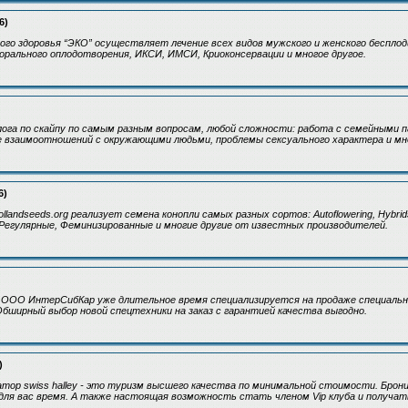
6)
го здоровья “ЭКО” осуществляет лечение всех видов мужского и женского бесплод
орального оплодотворения, ИКСИ, ИМСИ, Криоконсервации и многое другое.
ога по скайпу по самым разным вопросам, любой сложности: работа с семейными п
 взаимоотношений с окружающими людьми, проблемы сексуального характера и мно
6)
landseeds.org реализует семена конопли самых разных сортов: Autoflowering, Hybrids, 
Регулярные, Феминизированные и многие другие от известных производителей.
 ООО ИнтерСибКар уже длительное время специализируется на продаже специальн
 Обширный выбор новой спецтехники на заказ с гарантией качества выгодно.
)
тор swiss halley - это туризм высшего качества по минимальной стоимости. Брони
для вас время. А также настоящая возможность стать членом Vip клуба и получат