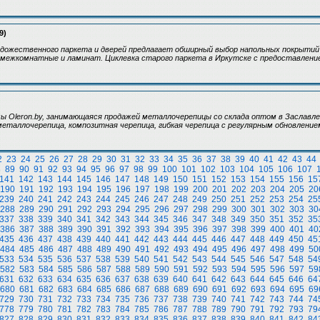
9)
дожественного паркета и дверей предлагает обширный выбор напольных покрытий 
 межкомнатные и ламинат. Циклевка старого паркета в Иркутске с предоставлени
 Oleron.by, занимающаяся продажей металлочерепицы со склада оптом в Заславле
 металлочерепица, композитная черепица, гибкая черепица с регулярным обновление
2
23
24
25
26
27
28
29
30
31
32
33
34
35
36
37
38
39
40
41
42
43
44
8
89
90
91
92
93
94
95
96
97
98
99
100
101
102
103
104
105
106
107
141
142
143
144
145
146
147
148
149
150
151
152
153
154
155
156
15
190
191
192
193
194
195
196
197
198
199
200
201
202
203
204
205
20
239
240
241
242
243
244
245
246
247
248
249
250
251
252
253
254
25
288
289
290
291
292
293
294
295
296
297
298
299
300
301
302
303
30
337
338
339
340
341
342
343
344
345
346
347
348
349
350
351
352
35
386
387
388
389
390
391
392
393
394
395
396
397
398
399
400
401
40
435
436
437
438
439
440
441
442
443
444
445
446
447
448
449
450
45
484
485
486
487
488
489
490
491
492
493
494
495
496
497
498
499
50
533
534
535
536
537
538
539
540
541
542
543
544
545
546
547
548
54
582
583
584
585
586
587
588
589
590
591
592
593
594
595
596
597
59
631
632
633
634
635
636
637
638
639
640
641
642
643
644
645
646
64
680
681
682
683
684
685
686
687
688
689
690
691
692
693
694
695
69
729
730
731
732
733
734
735
736
737
738
739
740
741
742
743
744
74
778
779
780
781
782
783
784
785
786
787
788
789
790
791
792
793
79
827
828
829
830
831
832
833
834
835
836
837
838
839
840
841
842
84