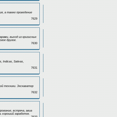
ия, а также проведение
7629
арами, выход из кризисных
гое другое.
7630
Indicas, Sativas,
7631
ой техники. Экскаватор
7632
рование, встреча, авиа
ь хороший заработок.
7633