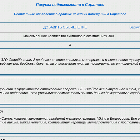
Покупка недвижимости в Саратове
Бесплатные объявления о продаже нежилых помещений в Саратове
ДОБАВИТЬ ОБЪЯВЛЕНИЕ
Верну
максимальное количество символов в объявлениях 300
а
)
я ЗАО Стройдеталь-2 предлагает строительные материалы и изготовление троту
ой камень, бордюры, брусчатка и уникальная плитка тротуарная по оптимальной 
процент и эффективное страхование сбережений. Узнайте всё актуальное о том, к
льное отделение - это уникальная возможность занять деньги до зарплаты в город
0)
Oleron, которая занимается продажей металлочерепицы Viking в Белоруссии. Вся 
ытие викинг, гибкая черепица, композитная черепица, металлочерепица с постоянн