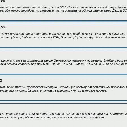
:26)
 количество информации об авто Джили SC7. Свежие отзывы автовладельцев Джили
йте, где можно приобрести запасные части и заказать обслуживание авто Джили SC
:50)
u" осуществляет производство и реализацию детской одежды: Пеленки и подгузники, 
ловные уборы, Наборы на кроватку КПБ, Пижамы, Рубашки, футболки для мальчиков 
елким оптом высококачественную банковскую упаковочную резинку Sterling, произв
а Sterling упакованная по 50 гр., 100 гр., 200 гр., 500 гр., 1000 гр. И 25 кг по самым 
0)
жды unionstreet.ru предлагает модную и стильную одежду от популярных производи
нте: толстовки, джинсы и штаны, ветровки, куртки и многое прочее.
гает превосходную возможность звонить с чужого телефонного номера. Возможно 
онного номера, работает на совершенно всех мобильных телефонах.