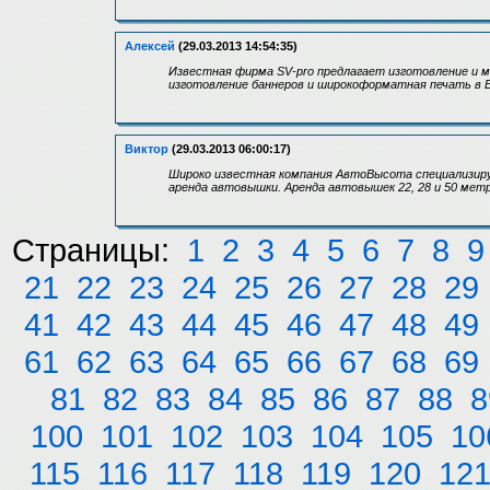
Алексей
(29.03.2013 14:54:35)
Известная фирма SV-pro предлагает изготовление и 
изготовление баннеров и широкоформатная печать в 
Виктор
(29.03.2013 06:00:17)
Широко известная компания АвтоВысота специализиру
аренда автовышки. Аренда автовышек 22, 28 и 50 метро
Страницы:
1
2
3
4
5
6
7
8
9
21
22
23
24
25
26
27
28
29
41
42
43
44
45
46
47
48
49
61
62
63
64
65
66
67
68
69
81
82
83
84
85
86
87
88
8
100
101
102
103
104
105
10
115
116
117
118
119
120
12