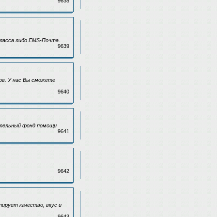
9638
ласса либо EMS-Почта.
9639
ов. У нас Вы сможете
9640
ительный фонд помощи
9641
9642
ирует качество, вкус и
9643