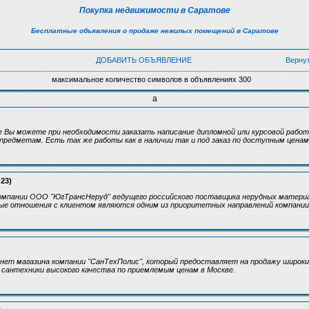
Покупка недвижимости в Саратове
Бесплатные объявления о продаже нежилых помещений в Саратове
ДОБАВИТЬ ОБЪЯВЛЕНИЕ
Верну
максимальное количество символов в объявлениях 300
а
е Вы можете при необходимости заказать написание дипломной или курсовой рабо
предметам. Есть так же работы как в наличии так и под заказ по доступным ценам
:23)
омпании ООО "ЮгТрансНеруд" ведущего российского поставщика нерудных материал
ые отношения с клиентом являются одним из приоритетных направлений компани
нет магазина компании "СанТехПолис", который предоставляет на продажу широк
 сантехники высокого качества по приемлемым ценам в Москве.