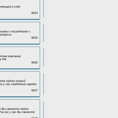
иняющей в себе
9634
тзывы о посредниках с
вопросы.
9635
стная компания
в РФ.
9636
жете найти полный
ти у нас свадебные наряды
9637
те Вы сможете найти
Так же у нас Вы сможете