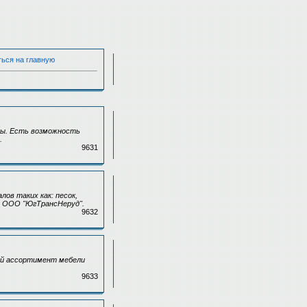
ться на главную
ты. Есть возможность
.
9631
ов таких как: песок,
и ООО "ЮгТрансНеруд".
9632
ий ассортимент мебели
9633