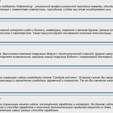
)
 поддержки Hollywood.ру - уникальной профессиональной черлидинг команды, объед
анцев с элементами гимнастики, черлидинга, создав при этом незабываемое шоу.
тивный интернет-сайт о бизнесе, коммерции, торговле и многом другом. Ценные о
постов о партнерстве. Также присутствуют несомненно полезные консультации, 
at. Высококачественные погрузчики Bobcat с телескопической стрелой. Широко изве
тавляет возможность заказать новый погрузчик Бобкет с оперативной доставкой 
)
 страницах сайта свадебного салона "Сведьба под ключ". В нашем салоне Вы смо
рганизации и проведению свадебных церемоний и торжеств. Так же Вы сможете най
)
а страиницах нашего сайта, посвящённого заработку в интернет. На данном сай
ю о способах заработка и получения дополнительных прибылей невыходя из дома. 
ждением самых разных способов заработка.