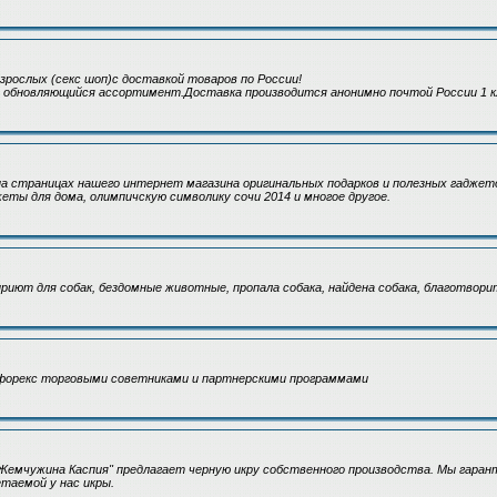
зрослых (секс шоп)с доставкой товаров по России!
о обновляющийся ассортимент.Доставка производится анонимно почтой России 1 к
а страницах нашего интернет магазина оригинальных подарков и полезных гаджет
еты для дома, олимпичскую символику сочи 2014 и многое другое.
иют для собак, бездомные животные, пропала собака, найдена собака, благотвор
а форекс торговыми советниками и партнерскими программами
емчужина Каспия" предлагает черную икру собственного производства. Мы гарант
таемой у нас икры.