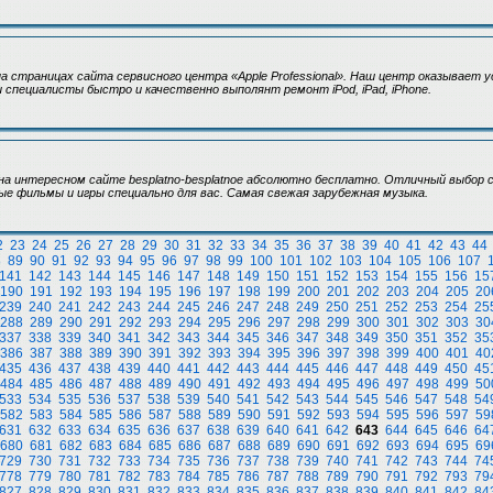
 страницах сайта сервисного центра «Apple Professional». Наш центр оказывает 
и специалисты быстро и качественно выполянт ремонт iPod, iPad, iPhone.
а интересном сайте besplatno-besplatnoe абсолютно бесплатно. Отличный выбор 
ые фильмы и игры специально для вас. Самая свежая зарубежная музыка.
2
23
24
25
26
27
28
29
30
31
32
33
34
35
36
37
38
39
40
41
42
43
44
8
89
90
91
92
93
94
95
96
97
98
99
100
101
102
103
104
105
106
107
141
142
143
144
145
146
147
148
149
150
151
152
153
154
155
156
15
190
191
192
193
194
195
196
197
198
199
200
201
202
203
204
205
20
239
240
241
242
243
244
245
246
247
248
249
250
251
252
253
254
25
288
289
290
291
292
293
294
295
296
297
298
299
300
301
302
303
30
337
338
339
340
341
342
343
344
345
346
347
348
349
350
351
352
35
386
387
388
389
390
391
392
393
394
395
396
397
398
399
400
401
40
435
436
437
438
439
440
441
442
443
444
445
446
447
448
449
450
45
484
485
486
487
488
489
490
491
492
493
494
495
496
497
498
499
50
533
534
535
536
537
538
539
540
541
542
543
544
545
546
547
548
54
582
583
584
585
586
587
588
589
590
591
592
593
594
595
596
597
59
631
632
633
634
635
636
637
638
639
640
641
642
643
644
645
646
64
680
681
682
683
684
685
686
687
688
689
690
691
692
693
694
695
69
729
730
731
732
733
734
735
736
737
738
739
740
741
742
743
744
74
778
779
780
781
782
783
784
785
786
787
788
789
790
791
792
793
79
827
828
829
830
831
832
833
834
835
836
837
838
839
840
841
842
84