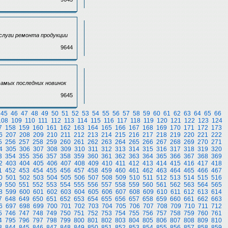
услуги ремонта продукции
9644
самых последних новинок
9645
45
46
47
48
49
50
51
52
53
54
55
56
57
58
59
60
61
62
63
64
65
66
108
109
110
111
112
113
114
115
116
117
118
119
120
121
122
123
124
7
158
159
160
161
162
163
164
165
166
167
168
169
170
171
172
173
6
207
208
209
210
211
212
213
214
215
216
217
218
219
220
221
222
5
256
257
258
259
260
261
262
263
264
265
266
267
268
269
270
271
4
305
306
307
308
309
310
311
312
313
314
315
316
317
318
319
320
3
354
355
356
357
358
359
360
361
362
363
364
365
366
367
368
369
2
403
404
405
406
407
408
409
410
411
412
413
414
415
416
417
418
1
452
453
454
455
456
457
458
459
460
461
462
463
464
465
466
467
0
501
502
503
504
505
506
507
508
509
510
511
512
513
514
515
516
9
550
551
552
553
554
555
556
557
558
559
560
561
562
563
564
565
8
599
600
601
602
603
604
605
606
607
608
609
610
611
612
613
614
7
648
649
650
651
652
653
654
655
656
657
658
659
660
661
662
663
6
697
698
699
700
701
702
703
704
705
706
707
708
709
710
711
712
5
746
747
748
749
750
751
752
753
754
755
756
757
758
759
760
761
4
795
796
797
798
799
800
801
802
803
804
805
806
807
808
809
810
3
844
845
846
847
848
849
850
851
852
853
854
855
856
857
858
859