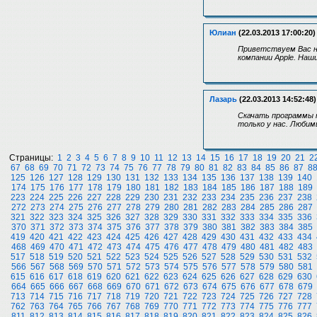
Юлиан
(22.03.2013 17:00:20)
Приветствуем Вас на
компании Apple. Наш
Лазарь
(22.03.2013 14:52:48)
Скачать программы н
только у нас. Любим
Страницы:
1
2
3
4
5
6
7
8
9
10
11
12
13
14
15
16
17
18
19
20
21
2
67
68
69
70
71
72
73
74
75
76
77
78
79
80
81
82
83
84
85
86
87
8
125
126
127
128
129
130
131
132
133
134
135
136
137
138
139
140
174
175
176
177
178
179
180
181
182
183
184
185
186
187
188
189
223
224
225
226
227
228
229
230
231
232
233
234
235
236
237
238
272
273
274
275
276
277
278
279
280
281
282
283
284
285
286
287
321
322
323
324
325
326
327
328
329
330
331
332
333
334
335
336
370
371
372
373
374
375
376
377
378
379
380
381
382
383
384
385
419
420
421
422
423
424
425
426
427
428
429
430
431
432
433
434
468
469
470
471
472
473
474
475
476
477
478
479
480
481
482
483
517
518
519
520
521
522
523
524
525
526
527
528
529
530
531
532
566
567
568
569
570
571
572
573
574
575
576
577
578
579
580
581
615
616
617
618
619
620
621
622
623
624
625
626
627
628
629
630
664
665
666
667
668
669
670
671
672
673
674
675
676
677
678
679
713
714
715
716
717
718
719
720
721
722
723
724
725
726
727
728
762
763
764
765
766
767
768
769
770
771
772
773
774
775
776
777
811
812
813
814
815
816
817
818
819
820
821
822
823
824
825
826