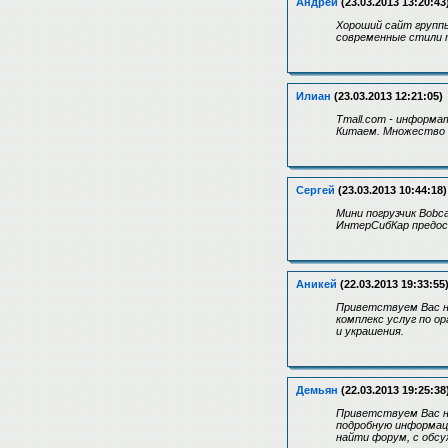
Андрей
(23.03.2013 13:20:43
Хороший сайт группы
современные стили т
Илиан
(23.03.2013 12:21:05)
Tmall.com - информа
Китаем. Множество 
Сергей
(23.03.2013 10:44:18)
Мини погрузчик Bobc
ИнтерСибКар предос
Аникей
(22.03.2013 19:33:55
Приветствуем Вас на
комплекс услуг по о
и украшения.
Демьян
(22.03.2013 19:25:38
Приветствуем Вас н
подробную информаци
найти форум, с обсу